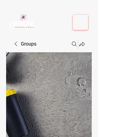
410-884-9080
| Columbia, MD | Fulton, MD
410-884-9080
| Columbia, MD | Fulton, MD
Groups