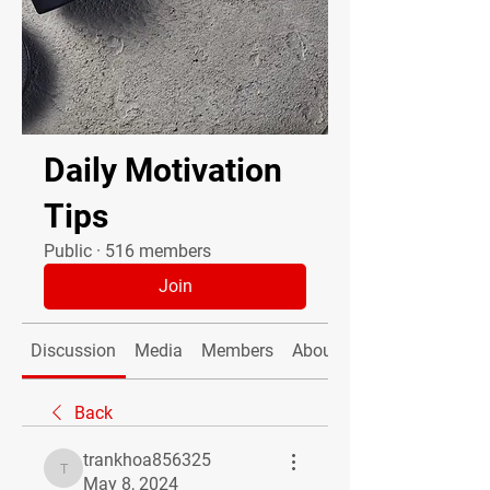
Daily Motivation
Tips
Public
·
516 members
Join
Discussion
Media
Members
About
Back
trankhoa856325
trankhoa856325
May 8, 2024