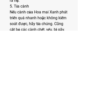
ra nụ.
5. Tỉa cành
Nếu cành của Hoa mai Xanh phát 
triển quá nhanh hoặc không kiểm 
soát được, hãy tỉa chúng. Cũng 
cắt bỏ các cành chết, yếu, bị gãy, 
hoặc bị bệnh để đảm bảo sự phát 
triển khỏe mạnh.
6. Kiểm soát sâu bệnh
Hoa mai Xanh ít khi bị sâu bệnh 
nếu được chăm sóc đúng cách. 
Tuy nhiên, kiểm tra thường xuyên 
để phát hiện côn trùng hoặc sâu 
bệnh và có biện pháp ngăn chặn 
kịp thời nếu cần thiết.
0
0
Write a comment...