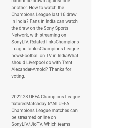
cannot be drawn against one 
another. How to watch the 
Champions League last 16 draw 
in India? Fans in India can watch 
the draw on the Sony Sports 
Network, with streaming on 
SonyLIV. Related linksChampions 
League tablesChampions League 
newsFootball on TV in IndiaWhat 
should Liverpool do with Trent 
Alexander-Arnold? Thanks for 
voting.
2022-23 UEFA Champions League 
fixturesMatchday 6*All UEFA 
Champions League matches can 
be streamed online on 
SonyLIV/JioTV. Which teams 