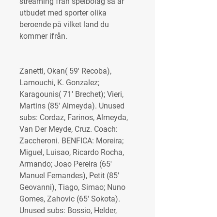
streaming från spelbolag så är 
utbudet med sporter olika 
beroende på vilket land du 
kommer ifrån.
Zanetti, Okan( 59' Recoba), 
Lamouchi, K. Gonzalez; 
Karagounis( 71' Brechet); Vieri, 
Martins (85' Almeyda). Unused 
subs: Cordaz, Farinos, Almeyda, 
Van Der Meyde, Cruz. Coach: 
Zaccheroni. BENFICA: Moreira; 
Miguel, Luisao, Ricardo Rocha, 
Armando; Joao Pereira (65' 
Manuel Fernandes), Petit (85' 
Geovanni), Tiago, Simao; Nuno 
Gomes, Zahovic (65' Sokota). 
Unused subs: Bossio, Helder, 