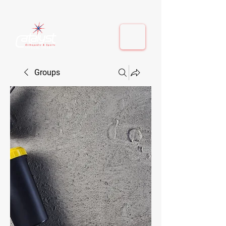
410-884-9080
| Columbia, MD | Fulton, MD
410-884-9080
| Columbia, MD | Fulton, MD
Groups