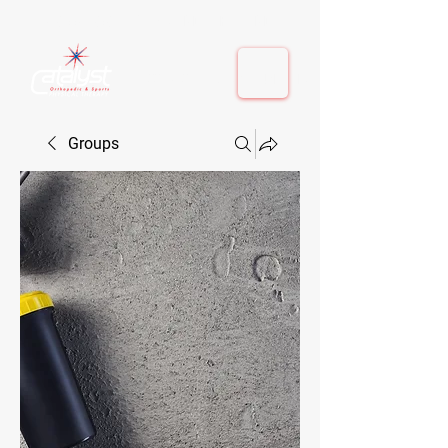
410-884-9080
| Columbia, MD | Fulton, MD
410-884-9080
| Columbia, MD | Fulton, MD
Groups