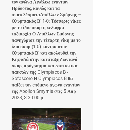
τον αγώνα Αιγάλεω εναντίον 
Ηρόδοτος, καθώς και τα 
αποτελέσματαΑπόλλων Σμύρνης –
Ολυμπιακός Β' 1-0: Τέσσερις νίκες 
με το ίδιο σκορ η «ελαφρά 
ταξιαρχία Ο Απόλλων Σμύρνης 
πανηγύρισε την τέταρτη νίκη με το 
ίδιο σκορ (1-0) κόντρα στον 
Ολυμπιακό Β' και ακολουθεί την 
Κηφισιά στην κατάταξηΖωντανό 
σκορ, πρόγραμμα και στατιστικά 
παικτών της Olympiacos B - 
Sofascore Η Olympiacos B θα 
παίξει τον επόμενο αγώνα εναντίον 
της Apollon Smyrnis στις 5 Απρ 
2023, 3:30:00 μ.