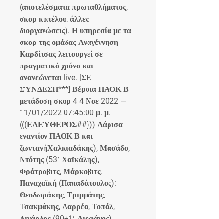
(αποτελέσματα πρωταθλήματος, 
σκορ κυπέλου, άλλες 
διοργανώσεις). Η υπηρεσία με τα 
σκορ της ομάδας Αναγέννηση 
Καρδίτσας λειτουργεί σε 
πραγματικό χρόνο και 
ανανεώνεται live. [ΣΕ 
ΣΎΝΔΕΣΗ***] Βέροια ΠΑΟΚ Β 
μετάδοση σκορ 4 4 Νοε 2022 — 
11/01/2022 07:45:00 μ. μ. 
(((ΕΛΕΎΘΕΡΟΣ##))) Λάρισα 
εναντίον ΠΑΟΚ Β και 
ζωντανήΧαλκιαδάκης), Μασάδο, 
Ντότης (53′ Χαϊκάλης), 
Φράτροβιτς, Μάρκοβιτς. 
Παναχαϊκή (Παπαδόπουλος): 
Θεοδωράκης, Τριμμάτης, 
Τσακμάκης, Λαρρέα, Τοπάλ, 
Λινάρδος (90+1′ Λιοφάγος), 