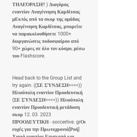
ΤΗΛΕΌΡΑΣΗ!! ) Διαγόρας 
εναντίον Αναγέννηση Καρδίτσας 
μΕκτός από τα σκορ της ομάδας 
Αναγέννηση Καρδίτσας, μπορείτε 
να παρακολουθήσετε 1000+ 
διοργανώσεις ποδοσφαίρου από 
90+ χώρες σε όλο τον κόσμο, μέσω 
του Flashscore.
Head back to the Group List and 
try again. ((ΣΕ ΣΎΝΔΕΣΗ<<<<)) 
Ηλιούπολη εναντίον Προοδευτική 
(ΣΕ ΣΎΝΔΕΣΗ<<<<)) Ηλιούπολη 
εναντίον Προοδευτική μετάδοση 
σκορ 12. 03. 2023 
ΠΡΟΟΔΕΥΤΙΚΗ - soccerlive. grΟι 
ευχές για την Πρωτοχρονιά[Ροή] 
Χανιά εναντίον Επισκοπή και 