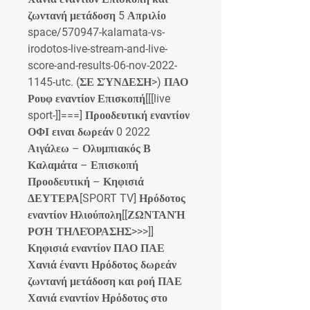
ζωντανή μετάδοση 5 Απριλίο 
space/570947-kalamata-vs-
irodotos-live-stream-and-live-
score-and-results-06-nov-2022-
1145-utc. (ΣΕ ΣΎΝΔΕΣΗ>) ΠΑΟ 
Ρουφ εναντίον Επισκοπή[[[live 
sport-]]===] Προοδευτική εναντίον 
ΟΦΙ ειναι δωρεάν 0 2022 
Αιγάλεω – Ολυμπιακός Β 
Καλαμάτα – Επισκοπή 
Προοδευτική – Κηφισιά 
ΔΕΥΤΕΡΑ[SPORT TV] Ηρόδοτος 
εναντίον Ηλιούπολη[[ΖΩΝΤΑΝΉ 
ΡΟΉ ΤΗΛΕΌΡΑΣΗΣ>>>]] 
Κηφισιά εναντίον ΠΑΟ ΠΑΕ 
Χανιά έναντι Ηρόδοτος δωρεάν 
ζωντανή μετάδοση και ροή ΠΑΕ 
Χανιά εναντίον Ηρόδοτος στο 