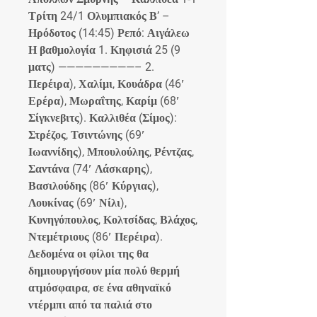
Τρίτη 24/1 Ολυμπιακός Β’ – 
Ηρόδοτος (14:45) Ρεπό: Αιγάλεω 
Η βαθμολογία 1. Κηφισιά 25 (9 
ματς) —————————– 2. 
Περέιρα), Χαλίμι, Κουάδρα (46′ 
Ερέρα), Μωραΐτης, Καρίμ (68′ 
Σίγκνεβιτς). Καλλιθέα (Σίμος): 
Στρέζος, Τσιντώνης (69′ 
Ιωαννίδης), Μπουλούλης, Ρέντζας, 
Σαντάνα (74′ Λάσκαρης), 
Βασιλούδης (86′ Κύργιας), 
Λουκίνας (69′ Νίλι), 
Κυνηγόπουλος, Κολτσίδας, Βλάχος, 
Ντεμέτριους (86′ Περέιρα). 
Δεδομένα οι φίλοι της θα 
δημιουργήσουν μία πολύ θερμή 
ατμόσφαιρα, σε ένα αθηναϊκό 
ντέρμπι από τα παλιά στο 