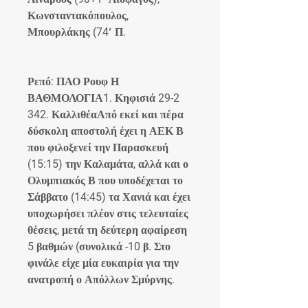
Κωνσταντακόπουλος, 
Μπουρλάκης (74′ Π.
Ρεπό: ΠΑΟ Ρουφ Η 
ΒΑΘΜΟΛΟΓΙΑ1. Κηφισιά 29-2 
342. ΚαλλιθέαΑπό εκεί και πέρα 
δύσκολη αποστολή έχει η ΑΕΚ Β 
που φιλοξενεί την Παρασκευή 
(15:15) την Καλαμάτα, αλλά και ο 
Ολυμπιακός Β που υποδέχεται το 
Σάββατο (14:45) τα Χανιά και έχει 
υποχωρήσει πλέον στις τελευταίες 
θέσεις, μετά τη δεύτερη αφαίρεση 
5 βαθμών (συνολικά -10 β. Στο 
φινάλε είχε μία ευκαιρία για την 
ανατροπή ο Απόλλων Σμύρνης.