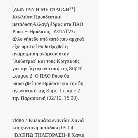
[ΖΩΝΤΑΝΉ ΜΕΤΆΔΟΣΗ**] 
Καλλιθέα Προοδευτική 
μετάδοσηΑλλαγή έδρας στο ΠΑΟ 
Ρουφ – Ηρόδοτος - AstraTVΣε 
άλλο γήπεδο από αυτό που αρχικά 
είχε οριστεί θα διεξαχθεί η 
αναμέτρηση ανάμεσα στην 
“Αούστρια” και τους Κρητικούς, 
για την 5η αγωνιστική της Super 
League 2. Ο ΠΑΟ Ρουφ θα 
υποδεχθεί τον Ηρόδοτο για την 5η 
αγωνιστική της Super League 2 
την Παρασκευή (02/12, 15:00).
video / Καλαμάτα εναντίον Χανιά 
και ζωντανή μετάδοση 09 04 
[[ΒΛΈΠΩ ΤΗΛΕΌΡΑΣΗ=]] Χανιά 