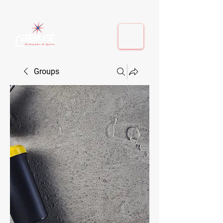
410-884-9080
| Columbia, MD | Fulton, MD
410-884-9080
| Columbia, MD | Fulton, MD
Groups