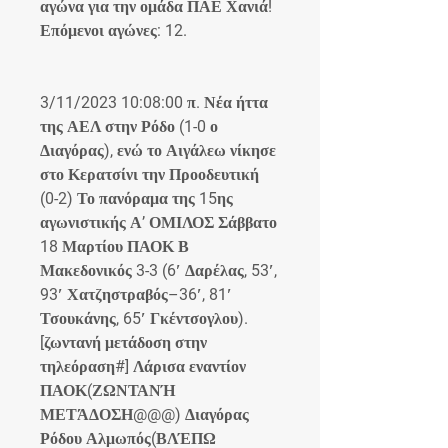
αγώνα για την ομάδα ΠΑΕ Χανιά! 
Επόμενοι αγώνες: 12.
3/11/2023 10:08:00 π. Νέα ήττα 
της ΑΕΛ στην Ρόδο (1-0 ο 
Διαγόρας), ενώ το Αιγάλεω νίκησε 
στο Κερατσίνι την Προοδευτική 
(0-2) Το πανόραμα της 15ης 
αγωνιστικής Α’ ΟΜΙΛΟΣ Σάββατο 
18 Μαρτίου ΠΑΟΚ Β 
Μακεδονικός 3-3 (6′ Δαρέλας, 53′, 
93′ Χατζηστραβός–36′, 81′ 
Τσουκάνης, 65′ Γκέντσογλου). 
[ζωντανή μετάδοση στην 
τηλεόραση#] Λάρισα εναντίον 
ΠΑΟΚ(ΖΩΝΤΑΝΉ 
ΜΕΤΆΔΟΣΗ@@@) Διαγόρας 
Ρόδου Αλμωπός(ΒΛΈΠΩ 