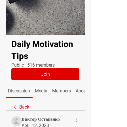
Daily Motivation
Tips
Public
·
516 members
Join
Discussion
Media
Members
About
Back
Виктор Остапенко
April 12, 2023