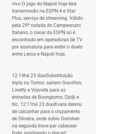
vivo O jogo do Napoli hoje terá 
transmissão na ESPN 4 e Star 
Plus, serviço de streaming. Válido 
pela 29ª rodada do Campeonato 
Italiano, o canal da ESPN só é 
encontrado em operadoras de TV 
por assinatura para exibir o duelo 
entre Lecce e Napoli hoje.
12:14há 23 diasSubstituição 
tripla no Torino: saíram Gravillon, 
Linetty e Vojvoda para as 
entradas de Buongiorno, Djidji e 
Ilic. 12:11há 23 diasKvara deixou 
de calcanhar para o cruzamento 
de Oliveira, onde subiu Osimhen 
na segunda trave par cabecear 
forte, ampliando o placar! 