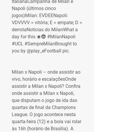
ItalianaCampanha de Milan e 
Napoli (últimos cinco 
jogos)Milan: EVDEENapoli: 
VDVVVV = vitória; E = empate; D = 
derrotaNotícias do MilanWhat a 
day for this ☀️😎 #MilanNapoli 
#UCL #SempreMilanBrought to 
you by @play_eFootball pic.
Milan x Napoli – onde assistir ao 
vivo, horário e escalaçõesOnde 
assistir a Milan x Napoli? Confira 
onde assistir a Milan x Napoli, 
que disputam o jogo de ida das 
quartas de final da Champions 
League. O jogo acontece nesta 
quarta-feira (12) e a bola vai rolar 
às 16h (horário de Brasília). A 