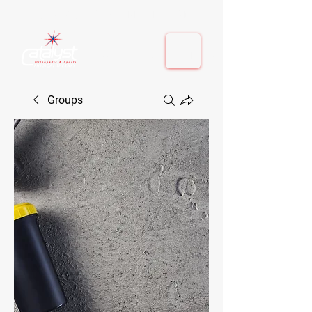
410-884-9080
| Columbia, MD | Fulton, MD
410-884-9080
| Columbia, MD | Fulton, MD
Groups