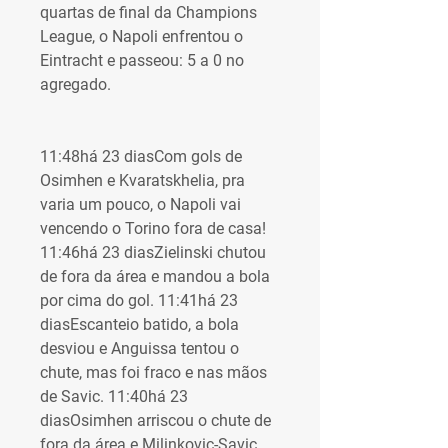
quartas de final da Champions 
League, o Napoli enfrentou o 
Eintracht e passeou: 5 a 0 no 
agregado.
11:48há 23 diasCom gols de 
Osimhen e Kvaratskhelia, pra 
varia um pouco, o Napoli vai 
vencendo o Torino fora de casa! 
11:46há 23 diasZielinski chutou 
de fora da área e mandou a bola 
por cima do gol. 11:41há 23 
diasEscanteio batido, a bola 
desviou e Anguissa tentou o 
chute, mas foi fraco e nas mãos 
de Savic. 11:40há 23 
diasOsimhen arriscou o chute de 
fora da área e Milinkovic-Savic 