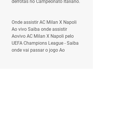
derrotas no Campeonato Italiano.
Onde assistir AC Milan X Napoli 
Ao vivo Saiba onde assistir 
Aovivo AC Milan X Napoli pelo 
UEFA Champions League - Saiba 
onde vai passar o jogo Ao
12:52há 23 diasO Napoli goleia 
mais um na Série A, bate o Torino 
e coloca nove dedos no Scudetto! 
Está chegando a hora! 12:50há 
23 diasTeremos mais dois 
minutos de acréscimo na partida. 
12:43há 23 diasSubstituição no 
Napoli: saiu Lobotka e entrou 
Gaetano. 12:34há 23 