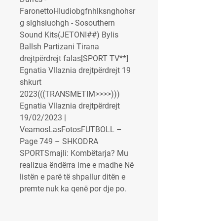
FaronettoHIudiobgfnhlksnghohsr
g slghsiuohgh - Sosouthern 
Sound Kits(JETONI##) Bylis 
Ballsh Partizani Tirana 
drejtpërdrejt falas[SPORT TV**] 
Egnatia Vllaznia drejtpërdrejt 19 
shkurt 
2023(((TRANSMETIM>>>>))) 
Egnatia Vllaznia drejtpërdrejt 
19/02/2023 | 
VeamosLasFotosFUTBOLL – 
Page 749 – SHKODRA 
SPORTSmajli: Kombëtarja? Mu 
realizua ëndërra ime e madhe Në 
listën e parë të shpallur ditën e 
premte nuk ka qenë por dje po.