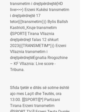
transmetim i drejtpërdrejtë(HD 
live>>>) Erzeni Kukësi transmetim 
i drejtpërdrejtë 17 
tetor(((transmetim))) Bylis Ballsh 
Kastrioti_Kruje transmetim 
i[SPORTI] Tirana Vllaznia 
drejtpërdrejt falas 12 shkurt 
2023(((TRANSMETIM*))) Erzeni 
Vllaznia transmetim i 
drejtpërdrejtëEgnatia Rrogozhine 
– KF Vllaznia: Live score - 
Tribuna.
Sfida tjetër e ditës së sotme është 
ajo mes Laçit dhe Teutës, ora 
13:00. [[[SPORTI]]*] Partizani 
Tirana Erzeni transmetim 
i[[SPORT TV-]] Erzeni Teuta Durrës 