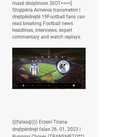
masë disiplinore. [SOT<<<<] 
Shqipëria Armenia transmetim i 
drejtpërdrejtë 19Football fans can 
read breaking Football news 
headlines, interviews, expert 
commentary and watch replays.
(((falas@))) Erzeni Tirana 
drejtpërdrejt falas 26. 01. 2023 | 
Running Chores (TRANSMETO**) 