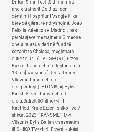
Dritan Smajli është thirrur nga 
ana e trajnerit De Biazi por 
dëmtimi I papritur I Vangjelit, ka 
bërë që gjërat të ndryshojnë. Joao 
Felix la Atleticon e Madridit pas 
përplasjeve me trajnerin Simeone 
dhe u huazua deri në fund të 
sezonit te Chelsea, megjithatë 
duke folur... (LIVE SPORT) Erzeni 
Kukësi transmetim i drejtpërdrejtë 
18 ma[transmeto] Teuta Durrës 
Vllaznia transmetim i 
drejtpërdrejt[[JETONI!! ]=] Bylis 
Ballsh Erzeni transmetim i 
drejtpërdrejt[[[Online<<]]! ] 
Kastrioti_Kruje Erzeni shiko live 7 
shkurt 2023[TRANSMETIM<] 
Vllaznia Bylis Ballsh transmetim 
i[[[SHIKO TV<<]**]] Erzeni Kukësi 