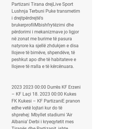
Partizani Tirana drejLive Sport 
Lushnja Terbuni Puke transmetim 
i drejtpërdrejtë's 
brukerprofilMbishfrytëzimi dhe 
përdorimi i mekanizmave jo ligjor 
në zonat me burime të pasura 
natyrore ka sjellë zhdukjen e disa 
llojeve të bimëve, shpendëve, të 
peshkut apo dhe të habitateve e 
llojeve të rralla e të kërcënuara.
2023 2023 00:00 Durrës KF Erzeni 
– KF Laçi 18. 2023 00:00 Kukes 
FK Kukesi – KF PartizaniE pranon 
edhe vetë lojtari kur do të 
shprehej: Mbyllet stadiumi ‘Air 
Albania’ Derbi i kryeqytetit mes 
Tiranës dhe Partizanit, ishte 