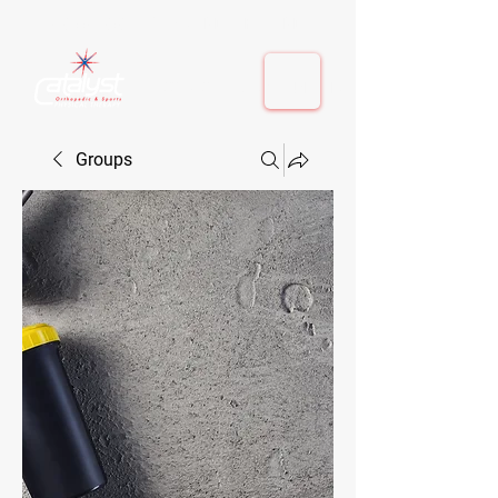
410-884-9080
| Columbia, MD | Fulton, MD
410-884-9080
| Columbia, MD | Fulton, MD
Groups