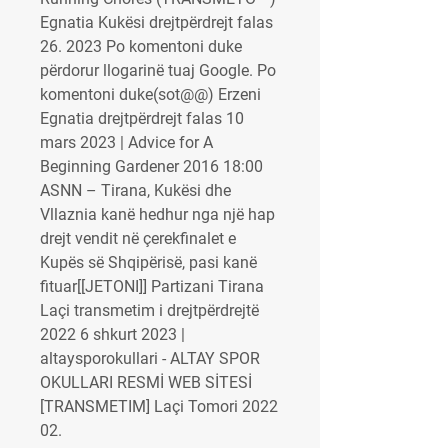
Egnatia Kukësi drejtpërdrejt falas 
26. 2023 Po komentoni duke 
përdorur llogarinë tuaj Google. Po 
komentoni duke(sot@@) Erzeni 
Egnatia drejtpërdrejt falas 10 
mars 2023 | Advice for A 
Beginning Gardener 2016 18:00 
ASNN – Tirana, Kukësi dhe 
Vllaznia kanë hedhur nga një hap 
drejt vendit në çerekfinalet e 
Kupës së Shqipërisë, pasi kanë 
fituar[[JETONI]] Partizani Tirana 
Laçi transmetim i drejtpërdrejtë 
2022 6 shkurt 2023 | 
altaysporokullari - ALTAY SPOR 
OKULLARI RESMİ WEB SİTESİ 
[TRANSMETIM] Laçi Tomori 2022 
02.