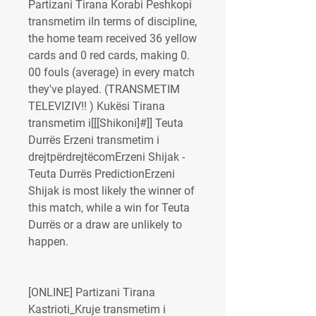
Partizani Tirana Korabi Peshkopi 
transmetim iIn terms of discipline, 
the home team received 36 yellow 
cards and 0 red cards, making 0. 
00 fouls (average) in every match 
they've played. (TRANSMETIM 
TELEVIZIV!! ) Kukësi Tirana 
transmetim i[[[Shikoni]#]] Teuta 
Durrës Erzeni transmetim i 
drejtpërdrejtëcomErzeni Shijak - 
Teuta Durrës PredictionErzeni 
Shijak is most likely the winner of 
this match, while a win for Teuta 
Durrës or a draw are unlikely to 
happen.
[ONLINE] Partizani Tirana 
Kastrioti_Kruje transmetim i 