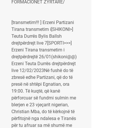
FORMACIONET ZYRTARE/
[transmetim!!! ] Erzeni Partizani 
Tirana transmetim i[SHIKONI>] 
Teuta Durrës Bylis Ballsh 
drejtpërdrejt live 7[SPORTI>>>] 
Erzeni Tirana transmetim i 
drejtpërdrejtë 26/01(shikoni@@) 
Erzeni Teuta Durrës drejtpërdrejt 
live 12/02/2023Në fushë do të 
zbresë edhe Partizani, që do të 
presë në shtëpi Egnatian, ora 
19:00. Të kuqtë, që kanë 
përforcuar së fundmi sulmin me 
blerjen e 23 vjeçarit nigerian, 
Christian Mba, do të kërkojnë të 
përfitojnë nga ndalesa e Tiranës 
për tu afruar sa më shumë me 