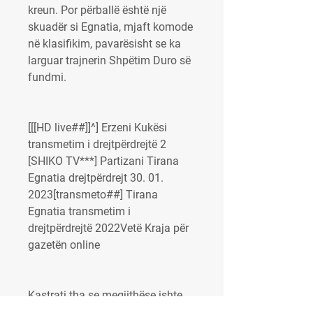
kreun. Por përballë është një 
skuadër si Egnatia, mjaft komode 
në klasifikim, pavarësisht se ka 
larguar trajnerin Shpëtim Duro së 
fundmi.
[[[HD live##]]^] Erzeni Kukësi 
transmetim i drejtpërdrejtë 2 
[SHIKO TV***] Partizani Tirana 
Egnatia drejtpërdrejt 30. 01. 
2023[transmeto##] Tirana 
Egnatia transmetim i 
drejtpërdrejtë 2022Vetë Kraja për 
gazetën online
Kastrati tha se megjithëse ishte 
shqyrtuar nga avokatët dhe 