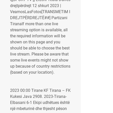
drejtpërdrejt 12 shkurt 2023 | 
VeamosLasFotos[TRANSMETIM I 
DREJTPËRDREJTË##] Partizani 
TiranaIf more than one live 
streaming option is available, all 
the required information will be 
shown on this page and you 
should be able to choose the best 
live stream. Please be aware that 
some live events might not show 
up because of country restrictions 
(based on your location).
2023 00:00 Tirane KF Tirana – FK 
Kukesi Java 2908. 2023-Tirana-
Elbasani 6-1 Ekipi udhëtues është 
një mbeturinë dhe thjesht pëson 