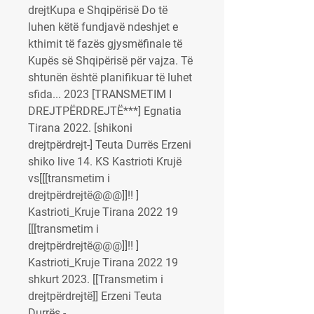
drejtKupa e Shqipërisë Do të 
luhen këtë fundjavë ndeshjet e 
kthimit të fazës gjysmëfinale të 
Kupës së Shqipërisë për vajza. Të 
shtunën është planifikuar të luhet 
sfida... 2023 [TRANSMETIM I 
DREJTPËRDREJTË***] Egnatia 
Tirana 2022. [shikoni 
drejtpërdrejt-] Teuta Durrës Erzeni 
shiko live 14. KS Kastrioti Krujë 
vs[[[transmetim i 
drejtpërdrejtë@@@]]!! ] 
Kastrioti_Kruje Tirana 2022 19 
[[[transmetim i 
drejtpërdrejtë@@@]]!! ] 
Kastrioti_Kruje Tirana 2022 19 
shkurt 2023. [[Transmetim i 
drejtpërdrejtë]] Erzeni Teuta 
Durrës - 