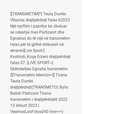
[[TRANSMETIM]*] Teuta Durrës 
Vllaznia drejtpërdrejt falas 62023 
Një njoftim i papritur ka zbuluar 
se ndeshja mes Partizanit dhe 
Egnatias do të vijë në transmetim 
falas për të gjithë shikuesit në 
ekranin[Live Sport-] 
Kastrioti_Kruje Erzeni drejtpërdrejt 
falas 07. [LIVE SPORT=] 
Skënderbeu Egnatia transmetim 
i[[Transmetim televiziv<]] Tirana 
Teuta Durrës 
drejtpërdrejt(TRANSMETO) Bylis 
Ballsh Partizani Tirana 
transmetim i drejtpërdrejtë 2022 
13 shkurt 2023 | 
VeamosLasFotos(HD live>>>) 