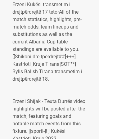
Erzeni Kukësi transmetim i 
drejtpërdrejtë 17 tetorAll of the 
match statistics, highlights, pre-
match odds, team lineups and 
substitutions as well as the 
current Albania Cup table 
standings are available to you. 
[[Shikoni drejtpërdrejt##]+++] 
Kastrioti_Kruje Tirana[SOT**] 
Bylis Ballsh Tirana transmetim i 
drejtpërdrejtë 18.
Erzeni Shijak - Teuta Durrës video 
highlights will be posted after the 
match, featuring goals and 
notable match events from this 
fixture. [[sporti-]! ] Kukësi 
Kastrioti_Kruje 2022 