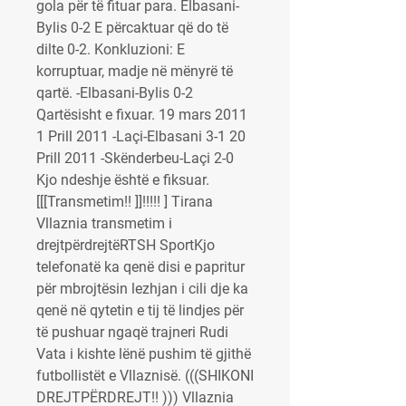
gola për të fituar para. Elbasani-
Bylis 0-2 E përcaktuar që do të 
dilte 0-2. Konkluzioni: E 
korruptuar, madje në mënyrë të 
qartë. -Elbasani-Bylis 0-2 
Qartësisht e fixuar. 19 mars 2011 
1 Prill 2011 -Laçi-Elbasani 3-1 20 
Prill 2011 -Skënderbeu-Laçi 2-0 
Kjo ndeshje është e fiksuar. 
[[[Transmetim!! ]]!!!!! ] Tirana 
Vllaznia transmetim i 
drejtpërdrejtëRTSH SportKjo 
telefonatë ka qenë disi e papritur 
për mbrojtësin lezhjan i cili dje ka 
qenë në qytetin e tij të lindjes për 
të pushuar ngaqë trajneri Rudi 
Vata i kishte lënë pushim të gjithë 
futbollistët e Vllaznisë. (((SHIKONI 
DREJTPËRDREJT!! ))) Vllaznia 