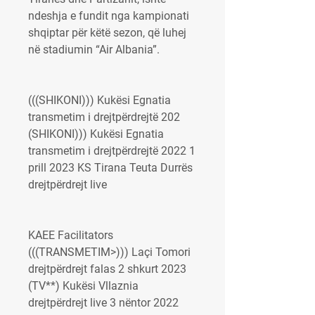
ndeshja e fundit nga kampionati 
shqiptar për këtë sezon, që luhej 
në stadiumin “Air Albania”.
(((SHIKONI))) Kukësi Egnatia 
transmetim i drejtpërdrejtë 202 
(SHIKONI))) Kukësi Egnatia 
transmetim i drejtpërdrejtë 2022 1 
prill 2023 KS Tirana Teuta Durrës 
drejtpërdrejt live
KAEE Facilitators 
(((TRANSMETIM>))) Laçi Tomori 
drejtpërdrejt falas 2 shkurt 2023 
(TV**) Kukësi Vllaznia 
drejtpërdrejt live 3 nëntor 2022 