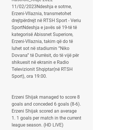
11/02/2023Ndeshja e sotme, 
Erzeni-Vllaznia, transmetohet 
drejtpërdrejt në RTSH Sport - Veriu 
SportNdeshja e javës së 19-të të 
kategorisë Abissnet Superiore, 
Erzeni-Vllaznia, takim që do të 
luhet sot në stadiumin “Niko 
Dovana” të Durrësit, do të vijë për 
shikuesit në ekranin e Radio 
Televizionit Shqiptar(në RTSH 
Sport), ora 19:00.
Erzeni Shijak managed to score 8 
goals and conceded 6 goals (8-6). 
Erzeni Shijak scored an average 
1. 1 goals per match in the current 
league season. (HD LIVE) 