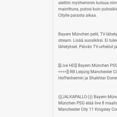
alettiin myöhemmin kutsua nime
mainittuna, putosi kuin putosikin
Citylle parasta aikaa.
Bayern München pelit, TV-lähety
stream. Lisää suosikiksi. Ei tul
lähetykset. Päivän TV-urheilut ja 
[[Live HD]] Bayern München PSG
<<<<]] RB Leipzig Manchester City
Hoffenheimin ja Shakhtar Donet
(((JALKAPALLO-))) Bayern Münc
München PSG elää live 8 maali
Manchester City 11 Kingsley C