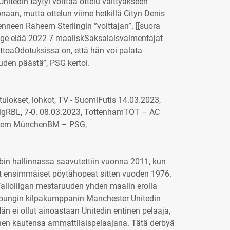
nitedin täytyi voittaa ottelu välttyäkseen 
aan, mutta ottelun viime hetkillä Cityn Denis 
neen Raheem Sterlingin ”voittajan”. [[suora 
gge elää 2022 7 maaliskSaksalaisvalmentajat 
ttoaOdotuksissa on, että hän voi palata 
uden päästä”, PSG kertoi.
, tulokset, lohkot, TV - SuomiFutis 14.03.2023, 
igRBL, 7-0. 08.03.2023, TottenhamTOT – AC 
ayern MünchenBM – PSG,
n hallinnassa saavutettiin vuonna 2011, kun 
vat ensimmäiset pöytähopeat sitten vuoden 1976. 
alioliigan mestaruuden yhden maalin erolla 
pungin kilpakumppanin Manchester Unitedin 
n ei ollut ainoastaan Unitedin entinen pelaaja, 
nen kautensa ammattilaispelaajana. Tätä derbyä 