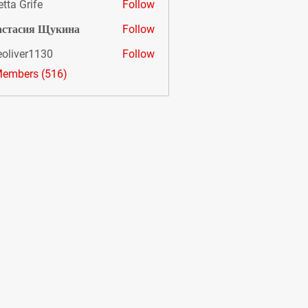
etta Grife
Follow
астасия Щукина
Follow
eoliver1130
Follow
er1130
Members (516)