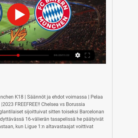
nchen K18 | Säännöt ja ehdot voimassa | Pelaa 
uk |2023 FREEFREE!! Chelsea vs Borussia 
tilaiset sijoittuivat sitten toiseksi Barcelonan 
hdyttävässä 16-välierän tasapelissä he päätyivät 
taan, kun Ligue 1:n altavastaajat voittivat 