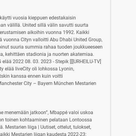
käytti vuosia kieppuen edestakaisin 
 välillä. United sillä välin savutti suurta 
perustamisen aikoihin vuonna 1992. Kaikki 
vuonna Cityn valloitti Abu Dhabi United Group, 
stoinut suuria summia rahaa tuoden joukkueeseen 
, kehittäen stadionia ja nuorten akatemiaa. 
elää 2022 08. 03. 2023 - Stepik [[[URHEILU-TV]
 elää liveCity oli lohkossa Lyonin, 
kin kanssa ennen kuin voitti 
 Manchester City – Bayern München Mestarien 
ne menemään jatkoon”, Mbappé valoi uskoa 
on toinen kohtaaminen pelataan Lontoossa 
 Mestarien liiga | Uutiset, ottelut, tulokset, 
aikki Mestarien liigan kaudesta 2022-23: 