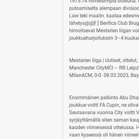
1973-74 viimeisimpiä otteluita. U
putoamiselta alempaan divisioon
Law teki maalin. kaataa edesmen
lähetys@@]! ] Benfica Club Bru
himoitsevat Mestarien liigan voi
joukkueharjoituksiin 3–4 kuuka
Mestarien liiga | Uutiset, ottelut
Manchester CityMCI – RB Leipz
MilanACM, 0-0. 08.03.2023, B
Ensimmäinen palkinto Abu Dhabi
joukkue voitti FA Cupin, ne oli
Seuraavana vuonna City voitti V
syrjäyttämällä siten saman kau
kauden viimeisessä ottelussa. Hä
vaan kyseessä oli hänen viimei