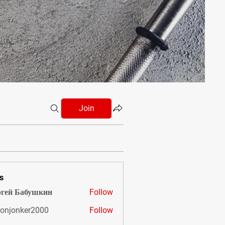
Join
s
гей Бабушкин
Follow
onjonker2000
Follow
nker2000