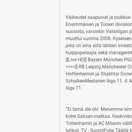
Vaikeudet saapuivat ja joukkue 
Ensimmäisen ja Toisen divisiionan
suosiota, varsinkin Valioliigan 
muuttui vuonna 2008. Kyseisenä 
joka on aina siitä lähtien inve
huippupelaajia sekä managereita
[[Live HD]] Bayern München PSG 
<<<<]] RB Leipzig Manchester City
Hoffenheimin ja Shakhtar Donets
SchalkenMestarien liiga 11. 4:
liiga 11.
”Ei tämä ole ohi. Menemme sin
kohti Saksan-matkaa. Keskiviik
Tottenhamin ja AC Milanin välillä.
lohkot, TV - SuomiFutis Täältä k