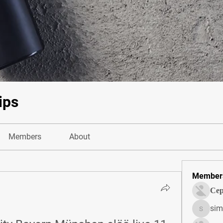
ips
Members
About
Member
Сер
sim
simonjo