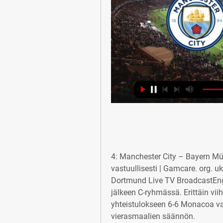
4: Manchester City – Bayern Mü
vastuullisesti | Gamcare. org. 
Dortmund Live TV BroadcastEnglan
jälkeen C-ryhmässä. Erittäin vii
yhteistulokseen 6-6 Monacoa vas
vierasmaalien säännön.