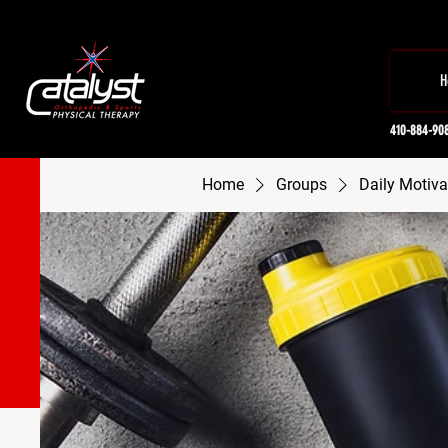
H
410-884-90
Home
Groups
Daily Motiva