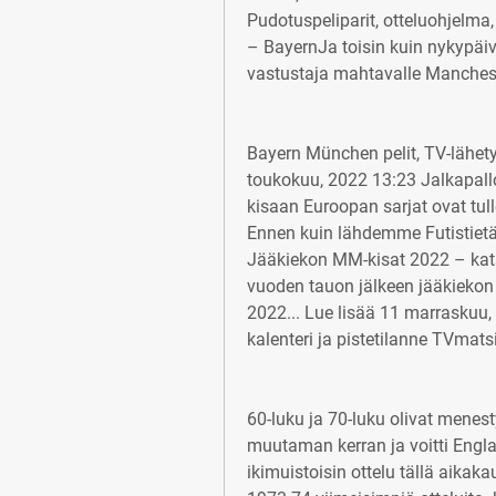
Pudotuspeliparit, otteluohjelma, 
– BayernJa toisin kuin nykypäivä
vastustaja mahtavalle Mancheste
Bayern München pelit, TV-lähetyk
toukokuu, 2022 13:23 Jalkapallo
kisaan Euroopan sarjat ovat tull
Ennen kuin lähdemme Futistietäj
Jääkiekon MM-kisat 2022 – kats
vuoden tauon jälkeen jääkiekon
2022... Lue lisää 11 marraskuu,
kalenteri ja pistetilanne TVmat
60-luku ja 70-luku olivat menes
muutaman kerran ja voitti Englan
ikimuistoisin ottelu tällä aikaka