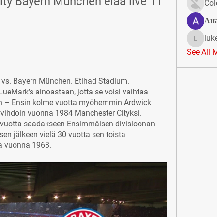
ity Bayern München elää live 11 
Col
Ан
luk
lukeoliv
See All 
 vs. Bayern München. Etihad Stadium. 
ueMark’s ainoastaan, jotta se voisi vaihtaa 
en – Ensin kolme vuotta myöhemmin Ardwick 
a vihdoin vuonna 1984 Manchester Cityksi. 
0 vuotta saadakseen Ensimmäisen divisioonan 
n jälkeen vielä 30 vuotta sen toista 
ta vuonna 1968.