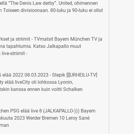
llä ”The Denis Law derby”. United, ohimennen 
 Toiseen divisioonaan. 80-luku ja 90-luku ei ollut 
kset ja striimit - TVmatsit Bayern München TV ja 
evia tapahtumia. Katso Jalkapallo muut 
live-striimit -
 elää 2022 08.03.2023 - Stepik [[[URHEILU-TV]
 elää liveCity oli lohkossa Lyonin, 
skin kanssa ennen kuin voitti Schalken
hen PSG elää live 8 (JALKAPALLO-))) Bayern 
skuuta 2023 Werder Bremen 10 Leroy Sané 
oman