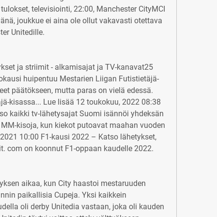
tulokset, televisiointi, 22:00, Manchester CityMCI 
nä, joukkue ei aina ole ollut vakavasti otettava 
r Unitedille.
set ja striimit - alkamisajat ja TV-kanavat25 
kausi huipentuu Mestarien Liigan Futistietäjä-
eet päätökseen, mutta paras on vielä edessä. 
ä-kisassa... Lue lisää 12 toukokuu, 2022 08:38 
o kaikki tv-lähetysajat Suomi isännöi yhdeksän 
 MM-kisoja, kun kiekot putoavat maahan vuoden 
 2021 10:00 F1-kausi 2022 – Katso lähetykset, 
sit. com on koonnut F1-oppaan kaudelle 2022.
tyksen aikaa, kun City haastoi mestaruuden 
nin paikallisia Cupeja. Yksi kaikkein 
udella oli derby Unitedia vastaan, joka oli kauden 