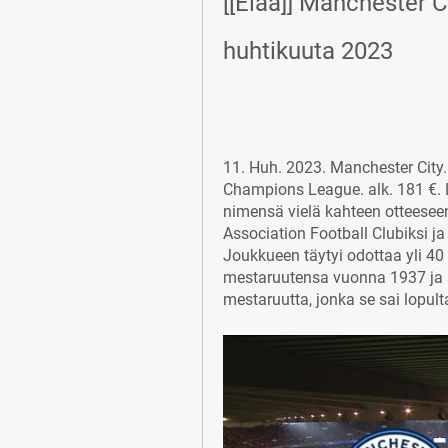
[[Elää]] Manchester C
huhtikuuta 2023
11. Huh. 2023. Manchester City.
Champions League. alk. 181 €. L
nimensä vielä kahteen otteese
Association Football Clubiksi j
Joukkueen täytyi odottaa yli 4
mestaruutensa vuonna 1937 ja se
mestaruutta, jonka se sai lopul