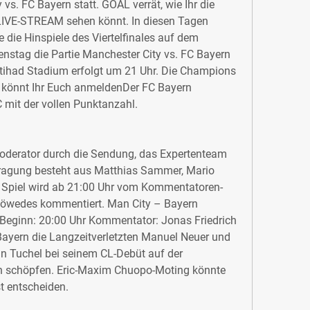
 vs. FC Bayern statt. GOAL verrät, wie Ihr die 
VE-STREAM sehen könnt. In diesen Tagen 
die Hinspiele des Viertelfinales auf dem 
nstag die Partie Manchester City vs. FC Bayern 
tihad Stadium erfolgt um 21 Uhr. Die Champions 
könnt Ihr Euch anmeldenDer FC Bayern 
mit der vollen Punktanzahl.
oderator durch die Sendung, das Expertenteam 
tragung besteht aus Matthias Sammer, Mario 
piel wird ab 21:00 Uhr vom Kommentatoren-
Höwedes kommentiert. Man City – Bayern 
eginn: 20:00 Uhr Kommentator: Jonas Friedrich 
ayern die Langzeitverletzten Manuel Neuer und 
n Tuchel bei seinem CL-Debüt auf der 
n schöpfen. Eric-Maxim Chuopo-Moting könnte 
st entscheiden.