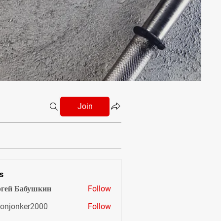
Join
s
гей Бабушкин
Follow
onjonker2000
Follow
nker2000