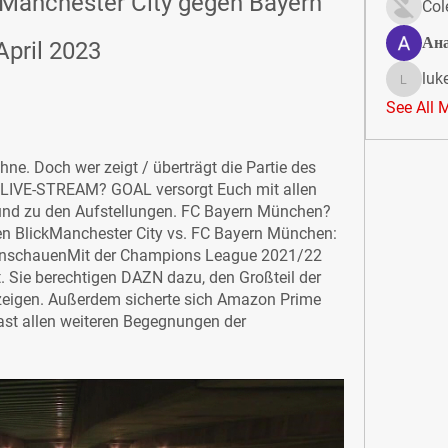
Manchester City gegen Bayern 
Col
Ан
April 2023
luk
lukeoliv
See All 
e. Doch wer zeigt / überträgt die Partie des 
 LIVE-STREAM? GOAL versorgt Euch mit allen 
und zu den Aufstellungen. FC Bayern München? 
en BlickManchester City vs. FC Bayern München: 
nschauenMit der Champions League 2021/22 
. Sie berechtigen DAZN dazu, den Großteil der 
 zeigen. Außerdem sicherte sich Amazon Prime 
ast allen weiteren Begegnungen der 