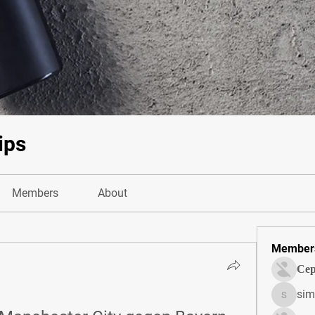
ips
Members
About
Member
Сер
sim
simonjo