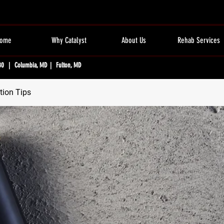
ome
Why Catalyst
About Us
Rehab Services
80 | Columbia, MD | Fulton, MD
tion Tips