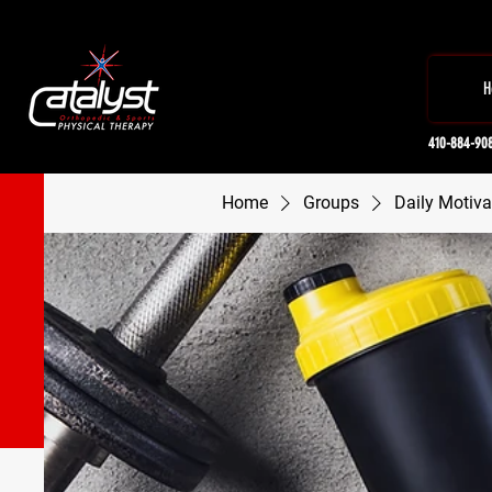
H
410-884-90
Home
Groups
Daily Motiva