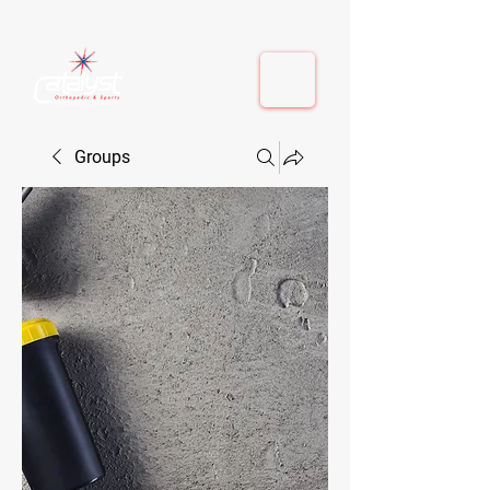
410-884-9080
| Columbia, MD | Fulton, MD
410-884-9080
| Columbia, MD | Fulton, MD
Groups