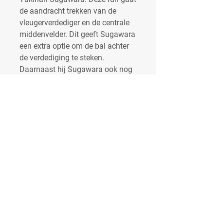
de aandracht trekken van de 
vleugerverdediger en de centrale 
middenvelder. Dit geeft Sugawara 
een extra optie om de bal achter 
de verdediging te steken. 
Daarnaast hij Sugawara ook nog 
de optie om een dreigende 
voorzet te geven richting de 
bewegelijke targetspits Pavlidis.
RSC Anderlecht - Live Soccer TV 
Wedstrijden / Uitslagen / Tv-
schema's / Live Streams 
Overzichten ; ECL · Apr 13, 12:00, 
Anderlecht vs AZ ; PRL · Apr 16, 
4:30, Genk vs Anderlecht ; ECL · 
Apr 20,