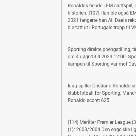
Ronaldos tiende i EM-sluttspill
historien. [107] Han ble også E
2021 tangerte han Ali Daeis reko
ble tatt ut i Portugals tropp til V
Sporting direkte poengstilling, t
om 4 døgn13.4.2023 12:00. Sport
kampen til Sporting var mot Cas
Idag spiller Cristiano Ronaldo s
klubbfotball for Sporting, Manch
Ronaldo scoret 625
[114] Meritter Premier League 
(1): 2003/2004 Den engelske li