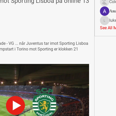
ot Sporting Lisboa på online 13 
Col
Ан
luk
lukeoliv
See All 
ade - VG ... når Juventus tar imot Sporting Lisboa 
ampstart i Torino mot Sporting er klokken 21 