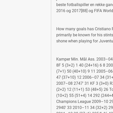
beste fotballspiller en rekke gang
2016 og 2017[88] og FIFA World 
How many goals has Cristiano R
primarily be known for his stint
shone when playing for Juvent
Kamper Min. Mål Ass. 2003–04 3
8F 5 (3+2) 1 40 (24+16) 6 8 200
(7+1) 50 (40+10) 9 11 2005–06 
47 (37+10) 12 2006–07 34 (31+3
2007–08 2747' 31 KF 3 (3+0) R3
(2+2) 12 (11+1) 53 (48+5) 26 T
(10+2) 55 (51+4) 14 292 (244+4
Champions League 2009–10 29 (2
2940' 33 2010–11 34 (32+2) 291