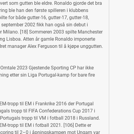
rhvert som gutten ble eldre. Ronaldo gjorde det bra 
ng ble han den første spilleren i klubbens 
e for både gutter-16, gutter-17, gutter-18, 
 I september 2002 fikk han også sin debut i 
er Milano. [18] Sommeren 2003 spilte Manchester 
ng Lisboa. Atten år gamle Ronaldo imponerte 
rdret manager Alex Ferguson til å kjøpe unggutten.
 Omtale 2023 Gjestende Sporting CP har ikke 
ening etter sin Liga Portugal-kamp for bare fire 
 EM-tropp til EM i Frankrike 2016 der Portugal 
tugals tropp til FIFA Confederations Cup 2017 i 
 Portugals tropp til VM i fotball 2018 i Russland. 
EM-tropp til EM i fotball 2021. [106] Dette er 
oring til 2–0 i åpningskampen mot Ungarn var 