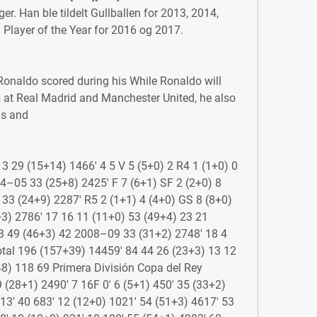
er. Han ble tildelt Gullballen for 2013, 2014, 
Player of the Year for 2016 og 2017.
onaldo scored during his While Ronaldo will 
s at Real Madrid and Manchester United, he also 
us and
 29 (15+14) 1466' 4 5 V 5 (5+0) 2 R4 1 (1+0) 0 
4–05 33 (25+8) 2425' F 7 (6+1) SF 2 (2+0) 8 
33 (24+9) 2287' R5 2 (1+1) 4 (4+0) GS 8 (8+0) 
) 2786' 17 16 11 (11+0) 53 (49+4) 23 21 
 49 (46+3) 42 2008–09 33 (31+2) 2748' 18 4 
otal 196 (157+39) 14459' 84 44 26 (23+3) 13 12 
8) 118 69 Primera División Copa del Rey 
8+1) 2490' 7 16F 0' 6 (5+1) 450' 35 (33+2) 
3' 40 683' 12 (12+0) 1021' 54 (51+3) 4617' 53 