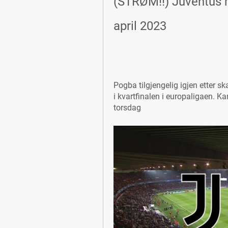
(STRØM!!) Juventus m
april 2023
Pogba tilgjengelig igjen etter sk
i kvartfinalen i europaligaen. K
torsdag