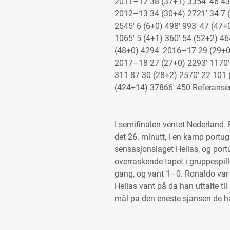
2011–12 38 (37+1) 3354' 46 438
2012–13 34 (30+4) 2721' 34 7 (
2545' 6 (6+0) 498' 993' 47 (47+
1065' 5 (4+1) 360' 54 (52+2) 4
(48+0) 4294' 2016–17 29 (29+0)
2017–18 27 (27+0) 2293' 1170' 
311 87 30 (28+2) 2570' 22 101 
(424+14) 37866' 450 Referanse
I semifinalen ventet Nederland.
det 26. minutt, i en kamp portugi
sensasjonslaget Hellas, og port
overraskende tapet i gruppespille
gang, og vant 1–0. Ronaldo var o
Hellas vant på da han uttalte til 
mål på den eneste sjansen de h