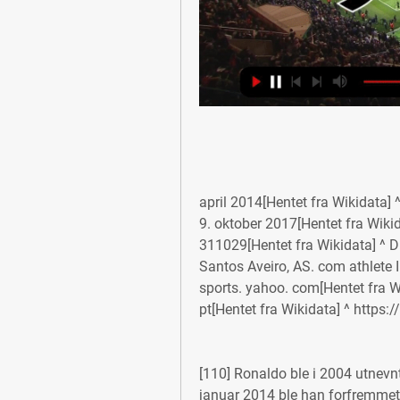
april 2014[Hentet fra Wikidata]
9. oktober 2017[Hentet fra Wikida
311029[Hentet fra Wikidata] ^ D
Santos Aveiro, AS. com athlete I
sports. yahoo. com[Hentet fra Wi
pt[Hentet fra Wikidata] ^ https:/
[110] Ronaldo ble i 2004 utnevnt 
januar 2014 ble han forfremmet ti