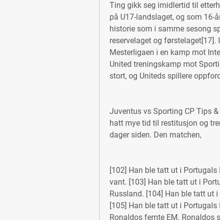
Ting gikk seg imidlertid til ette
på U17-landslaget, og som 16-åri
historie som i samme sesong spilt
reservelaget og førstelaget[17].
Mesterligaen i en kamp mot Int
United treningskamp mot Sporti
stort, og Uniteds spillere oppfo
Juventus vs Sporting CP Tips &
hatt mye tid til restitusjon og tr
dager siden. Den matchen,
[102] Han ble tatt ut i Portugals
vant. [103] Han ble tatt ut i Por
Russland. [104] Han ble tatt ut i
[105] Han ble tatt ut i Portugals 
Ronaldos femte EM. Ronaldos sc