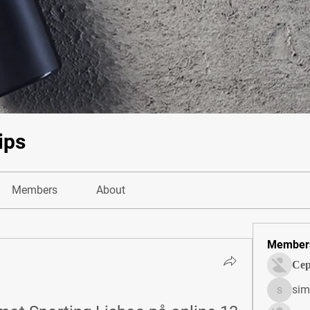
ips
Members
About
Member
Сер
sim
simonjo