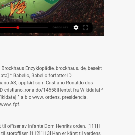
 ^ Brockhaus Enzyklopädie, brockhaus. de, besøkt 
ta] ^ Babelio, Babelio forfatter-ID 
iario AS, oppført som Cristiano Ronaldo dos 
D cristiano_ronaldo/14558[Hentet fra Wikidata] ^ 
kidata] ^ a b c www. ordens. presidencia. 
/www. fpf.
til offiser av Infante Dom Henriks orden. [111] I 
l storoffiser. [112][113] Han er kåret til verdens 