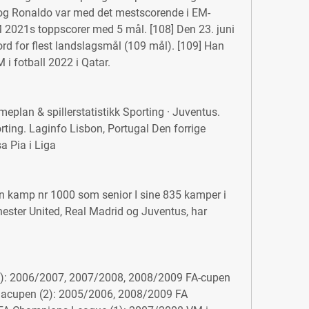
, og Ronaldo var med det mestscorende i EM-
M 2021s toppscorer med 5 mål. [108] Den 23. juni 
rd for flest landslagsmål (109 mål). [109] Han 
M i fotball 2022 i Qatar.
imeplan & spillerstatistikk Sporting · Juventus. 
ing. Laginfo Lisbon, Portugal Den forrige 
a Pia i Liga
in kamp nr 1000 som senior I sine 835 kamper i 
ester United, Real Madrid og Juventus, har 
(3): 2006/2007, 2007/2008, 2008/2009 FA-cupen 
gacupen (2): 2005/2006, 2008/2009 FA 