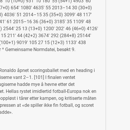
' 10 (10+0) 931' 10 180' 55 (54+1) 4903' 60 
7+0) 654' 1080' 4635' 55 2013–14 30 (30+0) 
0) 4036' 51 2014–15 35 (35+0) 3099' 48 117' 
641' 61 2015–16 36 (36+0) 3185' 35 1109' 48 
 2544' 25 13 (13+0) 1200' 202' 46 (46+0) 4126' 
15 211' 44 (42+2) 3674' 292 (284+8) 25144' 
(100+1) 9019' 105 27 15 (12+3) 1133' 438 
r ^ Gemeinsame Normdatei, besøkt 9.
 Ronaldo åpnet scoringsballet med en heading i 
serne vant 2–1. [101] I finalen ventet 
ugiserne hadde mye å hevne etter det 
t. Hellas rystet imidlertid fotball-Europa nok en 
ppløst i tårer etter kampen, og kritiserte måten 
pressen at «de spiller ikke fin fotball, og scoret 
adde».