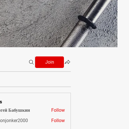
Join
s
гей Бабушкин
Follow
onjonker2000
Follow
nker2000