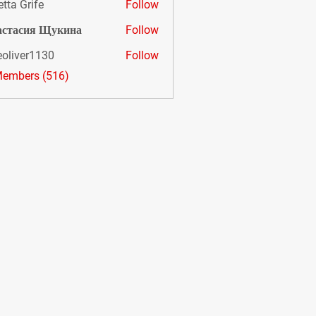
etta Grife
Follow
астасия Щукина
Follow
eoliver1130
Follow
er1130
Members (516)