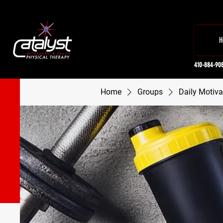
H
410-884-90
Home
Groups
Daily Motiva