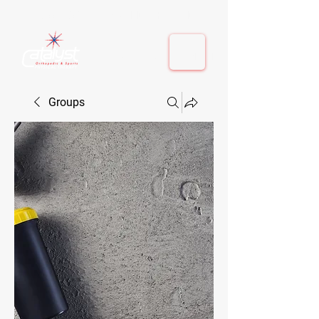
410-884-9080
| Columbia, MD | Fulton, MD
410-884-9080
| Columbia, MD | Fulton, MD
Groups