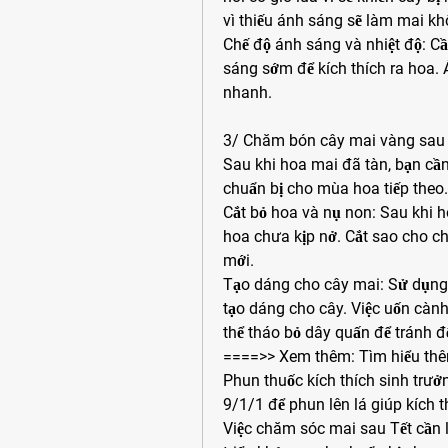
vì thiếu ánh sáng sẽ làm mai k
Chế độ ánh sáng và nhiệt độ: C
sáng sớm để kích thích ra hoa. 
nhanh.
3/ Chăm bón cây mai vàng sau
Sau khi hoa mai đã tàn, bạn cần
chuẩn bị cho mùa hoa tiếp theo.
Cắt bỏ hoa và nụ non: Sau khi h
hoa chưa kịp nở. Cắt sao cho chỉ
mới.
Tạo dáng cho cây mai: Sử dụng 
tạo dáng cho cây. Việc uốn cành
thể tháo bỏ dây quấn để tránh để
====>> Xem thêm: Tìm hiểu thê
Phun thuốc kích thích sinh trưở
9/1/1 để phun lên lá giúp kích t
Việc chăm sóc mai sau Tết cần 