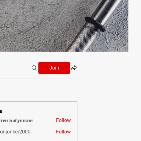
Join
s
гей Бабушкин
Follow
onjonker2000
Follow
nker2000