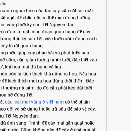
uẩn.
ác cành ngoài biên của tán cây, cần cắt sát mắt 
 mắt ngủ, để chồi mới có thể mọc đúng hướng.
ai vàng thời kỳ sau Tết Nguyên đán
ên đán là một công đoạn quan trọng để cây 
Trong thời kỳ sau Tết, việc tưới nước đúng cách 
ây là rất quan trọng.
ng mức giúp cây phục hồi và phát triển sau 
ở sớm, cần giảm lượng nước tưới, đặc biệt vào 
", khi hoa mai đã bung vỏ lụa.
ân bón lá kích thích khả năng ra hoa. Nếu hoa 
 để kích thích mai ra hoa đúng thời điểm. Đặc 
i thường nở sớm, do đó cần phải kéo dài thời 
hoa nở đúng Tết.
ết 
các loại mai vàng ở việt nam
 có thể bị tấn 
heo dõi và sử dụng thuốc trừ sâu để bảo vệ cây.
au Tết Nguyên đán:
 đủ ánh sáng: Tránh để cây mai gần quạt hoặc 
ị mất nước. Cũng không nên để cây ở chỗ quá tối 