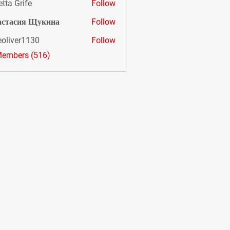
etta Grife
Follow
астасия Щукина
Follow
eoliver1130
Follow
er1130
Members (516)