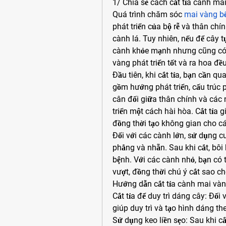
1/ Chia sẻ cách cắt tỉa cành ma
Quá trình chăm sóc 
mai vàng bế
phát triển của bộ rễ và thân chí
cành lá. Tuy nhiên, nếu để cây t
cành khỏe mạnh nhưng cũng có 
vàng phát triển tốt và ra hoa đều
Đầu tiên, khi cắt tỉa, bạn cần q
gồm hướng phát triển, cấu trúc 
cân đối giữa thân chính và các 
triển một cách hài hòa. Cắt tỉa 
đồng thời tạo không gian cho cá
Đối với các cành lớn, sử dụng cưa 
phẳng và nhẵn. Sau khi cắt, bôi k
bệnh. Với các cành nhỏ, bạn có 
vượt, đồng thời chú ý cắt sao 
Hướng dẫn cắt tỉa cành mai vàn
Cắt tỉa để duy trì dáng cây: Đối 
giúp duy trì và tạo hình dáng t
Sử dụng keo liền sẹo: Sau khi cắt