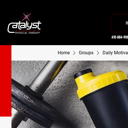
H
410-884-90
Home
Groups
Daily Motiva