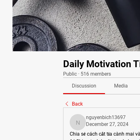
Daily Motivation T
Public
·
516 members
Discussion
Media
Back
nguyenbich13697
December 27, 2024
nguyenbich13697
Chia sẻ cách cắt tỉa cành mai 