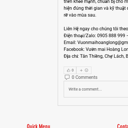
triển khỏe mạnh, chuẩn bị cho 
hiện đúng thời gian và kỹ thuật
rỡ vào mùa sau.
Liên Hệ ngay cho chúng tôi theo
Điện thoại/Zalo: 0905 888 999
Email: 
Vuonmaihoanglong@gma
Facebook: Vườn mai Hoàng Lo
Địa chỉ: Tân Thiềng, Chợ Lách, B
0
0 Comments
Write a comment...
Quick Menu
Conta