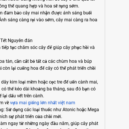
hông thể quang hợp và hoa sẽ rụng sớm.
ần đảm bảo cây mai nhận được ánh sáng buổi 
Ánh sáng càng rọi vào sớm, cây mai càng ra hoa 
 Tết Nguyên đán
 tiếp tục chăm sóc cây để giúp cây phục hồi và 
oa tàn, cần cắt bỏ tất cả các chùm hoa và búp 
 còn lại cuống hoa để cây có thể phát triển chồi 
dây kim loại mềm hoặc cọc tre để uốn cành mai, 
 có thể kéo dài khoảng ba tháng, sau đó bạn có 
 lại dấu vết trên cành.
m về 
vựa mai giống lớn nhất việt nam
ng: Sử dụng các loại thuốc như Atonic hoặc Mega 
hích sự phát triển của chồi mới.
làm ngay từ những ngày đầu năm, giúp cây phát 