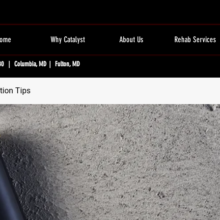
ome
Why Catalyst
About Us
Rehab Services
80 | Columbia, MD | Fulton, MD
tion Tips