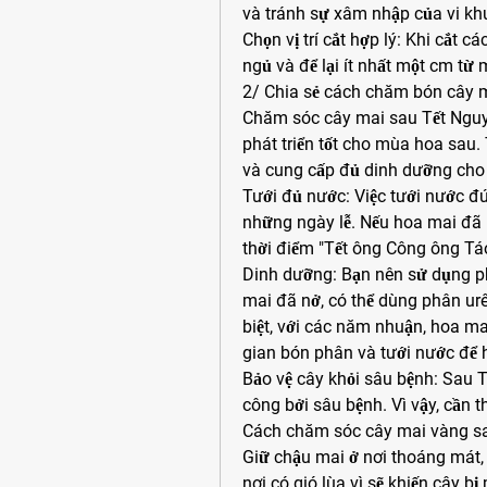
và tránh sự xâm nhập của vi kh
Chọn vị trí cắt hợp lý: Khi cắt c
ngủ và để lại ít nhất một cm từ
2/ Chia sẻ cách chăm bón cây m
Chăm sóc cây mai sau Tết Nguy
phát triển tốt cho mùa hoa sau. 
và cung cấp đủ dinh dưỡng cho c
Tưới đủ nước: Việc tưới nước đú
những ngày lễ. Nếu hoa mai đã n
thời điểm "Tết ông Công ông Táo
Dinh dưỡng: Bạn nên sử dụng ph
mai đã nở, có thể dùng phân urê
biệt, với các năm nhuận, hoa ma
gian bón phân và tưới nước để 
Bảo vệ cây khỏi sâu bệnh: Sau T
công bởi sâu bệnh. Vì vậy, cần t
Cách chăm sóc cây mai vàng s
Giữ chậu mai ở nơi thoáng mát,
nơi có gió lùa vì sẽ khiến cây b