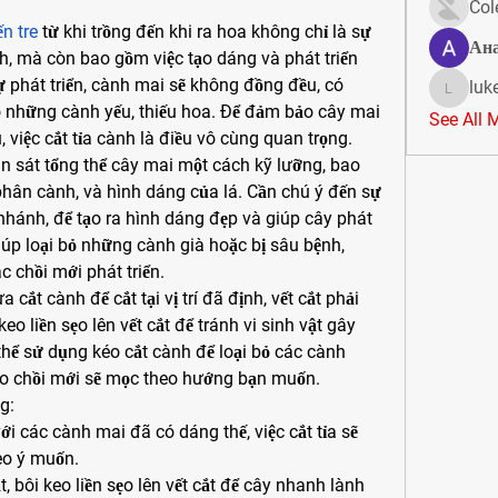
i
Col
n tre
 từ khi trồng đến khi ra hoa không chỉ là sự 
Ан
nh, mà còn bao gồm việc tạo dáng và phát triển 
ự phát triển, cành mai sẽ không đồng đều, có 
luk
lukeoliv
những cành yếu, thiếu hoa. Để đảm bảo cây mai 
See All 
, việc cắt tỉa cành là điều vô cùng quan trọng.
uan sát tổng thể cây mai một cách kỹ lưỡng, bao 
phân cành, và hình dáng của lá. Cần chú ý đến sự 
nhánh, để tạo ra hình dáng đẹp và giúp cây phát 
giúp loại bỏ những cành già hoặc bị sâu bệnh, 
c chồi mới phát triển.
cắt cành để cắt tại vị trí đã định, vết cắt phải 
eo liền sẹo lên vết cắt để tránh vi sinh vật gây 
thể sử dụng kéo cắt cành để loại bỏ các cành 
cho chồi mới sẽ mọc theo hướng bạn muốn.
g:
với các cành mai đã có dáng thế, việc cắt tỉa sẽ 
heo ý muốn.
, bôi keo liền sẹo lên vết cắt để cây nhanh lành 