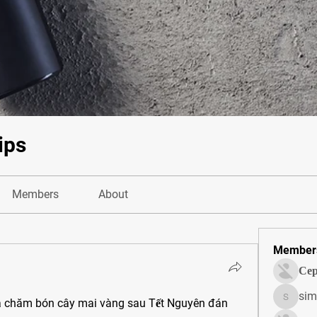
ips
Members
About
Member
Сер
sim
và chăm bón cây mai vàng sau Tết Nguyên đán
simonjo