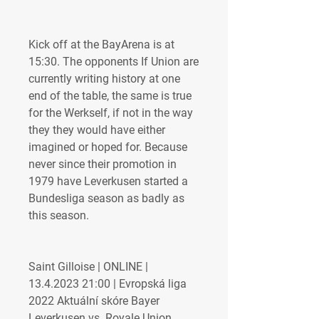
Kick off at the BayArena is at 
15:30. The opponents If Union are 
currently writing history at one 
end of the table, the same is true 
for the Werkself, if not in the way 
they they would have either 
imagined or hoped for. Because 
never since their promotion in 
1979 have Leverkusen started a 
Bundesliga season as badly as 
this season.
Saint Gilloise | ONLINE | 
13.4.2023 21:00 | Evropská liga 
2022 Aktuální skóre Bayer 
Leverkusen vs. Royale Union 