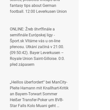
fantasy tips about German 
football. 12:00 Leverkusen Union
ONLINE: Žreb štvrťfinále a 
semifinále Európskej ligy - 
Šport.sk Vítáme vás u on-line 
přenosu. Utkání začíná v 21:00. 
(09:50:42). Bayer Leverkusen – 
Royale Union Saint-Gilloise. 0:0. 
před zápasem
„Heillos überfordert“ bei ManCity-
Pleite Hamann mit Knallhart-Kritik 
an Bayern-Torwart Sommer 
Heißer Transfer-Poker um BVB-
Star Falls Kolo Muani geht … 