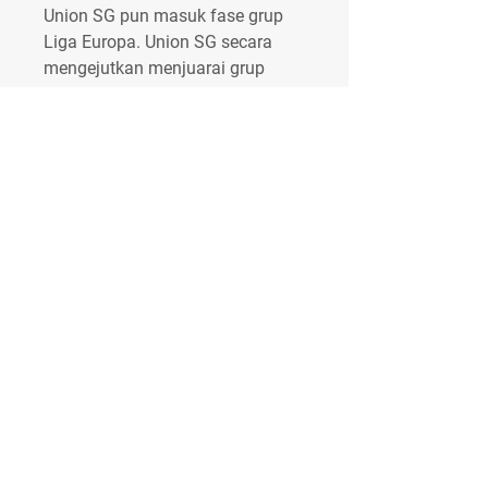
Union SG pun masuk fase grup 
Liga Europa. Union SG secara 
mengejutkan menjuarai grup 
yang dihuni Union Berlin, Braga, 
dan Malmo. Di babak 16 besar, 
Union SG kembali bertemu 
dengan Union Berlin.
Treffen in Madrid Holt Chelsea 
Barça-Juwel zum Nulltarif? 
Erfolgreiche Klage Erfolgreiche 
Klage! Leeds muss Ex-Leipzig-
Star 28 Mio. zahlen Er wollte ihn 
unbedingt! Bayern schreibt 
Tuchels Wunsch-Co ab La Liga 
Lewandowski spricht über Messi-
Rückkehr zu Barça Diese 
Aussagen von Barças Stürmer-