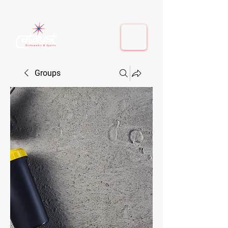
410-884-9080
| Columbia, MD | Fulton, MD
410-884-9080
| Columbia, MD | Fulton, MD
Groups