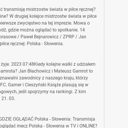
ć transmisję mistrzostw świata w piłce ręcznej? 
e? W drugiej kolejce mistrzostw świata w piłce 
pierwsze zwycięstwo na tej imprezie. Mowa o 
dź, gdzie można oglądać to spotkanie. 14 
 prasowe / Paweł Bejnarowicz / ZPRP / Jan 
łce ręcznej: Polska - Słowenia.
żyje. 2023 07:48Kiedy kolejne walki z udziałem 
amrota? Jan Błachowicz i Mateusz Gamrot to 
znawalni zawodnicy z naszego kraju, którzy 
FC. Gamer i Cieszyński Książe plasują się w 
owych, jeśli spojrzymy na rankingi. Z kim 
 21. 03.
 GDZIE OGLĄDAĆ Polska - Słowenia: Transmisja 
 oglądać mecz Polska - Słowenia w TV i ONLINE? 