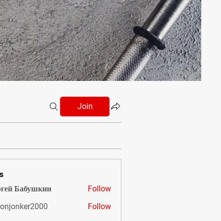
Join
s
гей Бабушкин
Follow
onjonker2000
Follow
nker2000