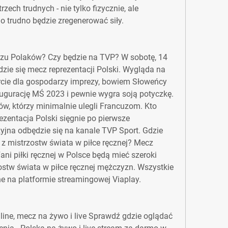
ech trudnych - nie tylko fizycznie, ale 
o trudno będzie zregenerować siły.
zu Polaków? Czy będzie na TVP? W sobotę, 14 
dzie się mecz reprezentacji Polski. Wygląda na 
arcie dla gospodarzy imprezy, bowiem Słoweńcy 
augurację MŚ 2023 i pewnie wygra soją potyczkę. 
w, którzy minimalnie ulegli Francuzom. Kto 
ezentacja Polski sięgnie po pierwsze 
yjna odbędzie się na kanale TVP Sport. Gdzie 
z mistrzostw świata w piłce ręcznej? Mecz 
ani piłki ręcznej w Polsce będą mieć szeroki 
ostw świata w piłce ręcznej mężczyzn. Wszystkie 
e na platformie streamingowej Viaplay.
line, mecz na żywo i live Sprawdź gdzie oglądać 