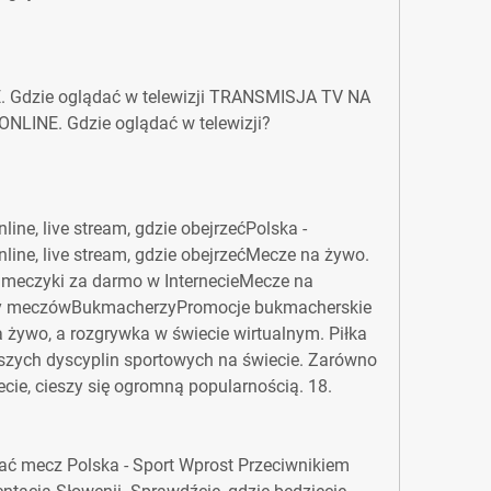
. Gdzie oglądać w telewizji TRANSMISJA TV NA 
NLINE. Gdzie oglądać w telewizji? 
ine, live stream, gdzie obejrzeć﻿Polska - 
line, live stream, gdzie obejrzećMecze na żywo. 
e, meczyki za darmo w InternecieMecze na 
y meczówBukmacherzyPromocje bukmacherskie 
 żywo, a rozgrywka w świecie wirtualnym. Piłka 
jszych dyscyplin sportowych na świecie. Zarówno 
ecie, cieszy się ogromną popularnością. 18.
ać mecz Polska - Sport Wprost Przeciwnikiem 