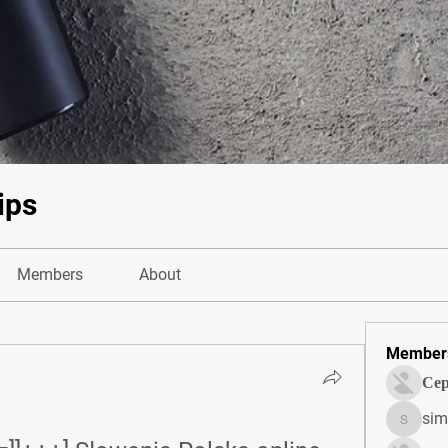
ips
Members
About
Member
Сер
sim
simonjo