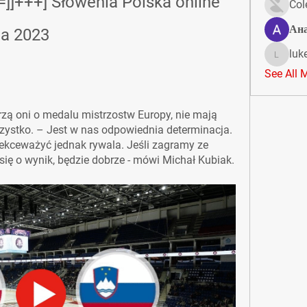
=]]+++] Słowenia Polska online 
Col
Ан
ia 2023
luk
lukeoliv
See All 
arzą oni o medalu mistrzostw Europy, nie mają 
zystko. – Jest w nas odpowiednia determinacja. 
kceważyć jednak rywala. Jeśli zagramy ze 
się o wynik, będzie dobrze - mówi Michał Kubiak.