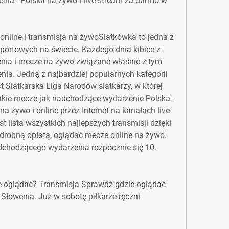
enia - Polska na żywo i live stream za darmo w
 online i transmisja na żywoSiatkówka to jedna z 
portowych na świecie. Każdego dnia kibice z 
nia i mecze na żywo związane właśnie z tym 
nia. Jedną z najbardziej popularnych kategorii 
st Siatkarska Liga Narodów siatkarzy, w której 
kie mecze jak nadchodzące wydarzenie Polska - 
a żywo i online przez Internet na kanałach live 
t lista wszystkich najlepszych transmisji dzięki 
robną opłatą, oglądać mecze online na żywo. 
adchodzącego wydarzenia rozpocznie się 10.
ie oglądać? Transmisja Sprawdź gdzie oglądać 
Słowenia. Już w sobotę piłkarze ręczni 