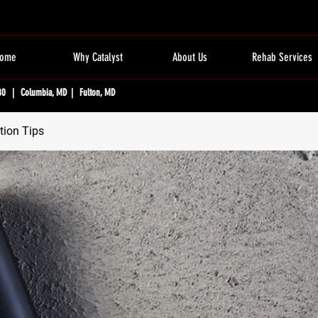
ome
Why Catalyst
About Us
Rehab Services
80 | Columbia, MD | Fulton, MD
tion Tips