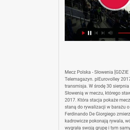
Mecz Polska - Słowenia [GDZI
Telemagazyn. plEurovolley 2017:
transmisja. W środę 30 sierpnia
Słowenią w meczu, którego staw
2017. Która stacja pokaże mecz
staną do rywalizacji w barażu o
Ferdinando De Giorgiego zmierzą
kadrowicze pokonają rywala, wó
wygrała swoją grupę i tym samy