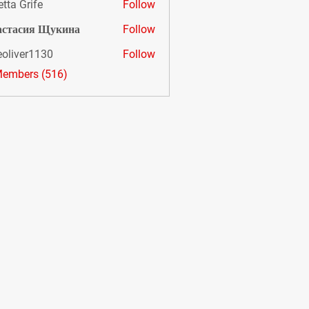
etta Grife
Follow
астасия Щукина
Follow
eoliver1130
Follow
er1130
Members (516)