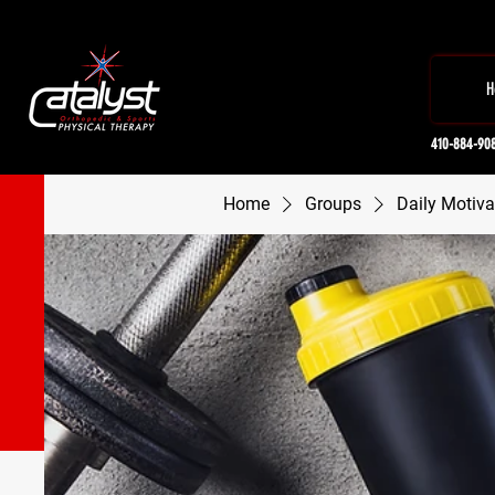
H
410-884-90
Home
Groups
Daily Motiva