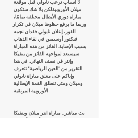
3 أسباب ترعب نابولي قبل موقعة 
ميلان الأوروبيةلكن بلا شك ستكون 
مباراة دوري الأبطال مختلفة تمامًا، 
وربما ما يرفع حظوظ ميلان في تكرار 
الفوز، إعلان نابولي فقدان نجمه 
فيكتور أوسيمين في لقاء الذهاب 
بسبب الإصابة. الفائز من هذه المباراة 
سيستعد لمواجهة الفائز من بنفيكا 
وإنتر في نصف النهائي. في هذا 
التقرير من "العين الرياضية" نتعرف 
وإياكم على معلق مباراة نابولي 
وميلان ومتى تنطلق القمة الإيطالية 
الأوروبية المرتقبة.
بث مباشر.. مباراة انتر ميلان وبنفيكا 
في دوري أبطال أوروبا - 
خليجيونالرئيسيةريـاضـةالثلاثاء, 11 
أبريل, 2023 - 8:18 ميقدم موقع 