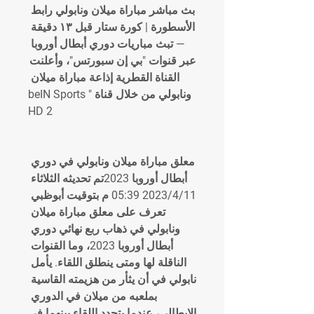
بث مباشر مباراة ميلان ونابولي رابط 
الأسطورة | كورة ستار قبل ١٣ دقيقة 
— تبث مباريات دوري أبطال أوروبا 
عبر قنوات "بي إن سبورتس"، وأعلنت 
القناة القطرية إذاعة مباراة ميلان 
ونابولي من خلال قناة "beIN Sports 
HD 2
معلق مباراة ميلان ونابولي في دوري 
أبطال أوروبا 2023تم تحديثه الثلاثاء 
2023/4/11 05:39 م بتوقيت أبوظبي 
تعرف على معلق مباراة ميلان 
ونابولي في ذهاب ربع نهائي دوري 
أبطال أوروبا 2023، وما القنوات 
الناقلة لها ومتى ينطلق اللقاء. يأمل 
نابولي في أن يثأر من هزيمته القاسية 
بملعبه من ميلان في الدوري 
الإيطالي، عندما يتجدد اللقاء بينهما في 