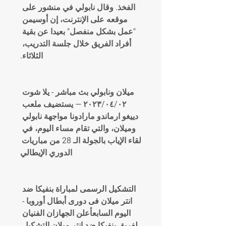
الفخذ. وقال نابولي في منشور على 
موقعه على الإنترنت، إن أوسيمن 
"عمل بشكل منفصل" بعيدا عن بقية 
أفراد الفريق خلال جلسة التدريب، 
الثلاثاء.
ميلان ونابولي بث مباشر - يلا شوت 
٠٢‏/٠٤‏/٢٠٢٣ — يستضيف ملعب 
دييغو ارماندو مارادونا مواجهة نابولي 
وميلان، والتي تقام مساء اليوم، في 
لقاء الإياب بالجولة الـ 28 من مباريات 
الدوري الإيطالي
التشكيل الرسمى لمباراة بنفيكا ضد 
انتر ميلان فى دورى أبطال أوروبا - 
اليوم السابعأعلن الجهازان الفنيان 
لفريق بنفيكا ضد انتر ميلان التشكيل 