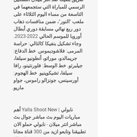
الرسمي للمباراة التي ستجمعهما في 
التاسعة من مساء اليوم الثلاثاء على 
ملعب "النور"، ضمن منافسات ذهاب 
دور ربع نهائي مسابقة دوري أبطال 
أوروبا للموسم الحالي 2022-2023. 
وجاء تشكيل بنفيكا كالتالي: حراسة 
المرمى: فلاشوديموس. خط الدفاع: 
جريمالدو، موراتو، أنطونيو سيلفا، 
جيلبرتو. خط الوسط: فلورنتينو، رافا 
سيلفا، تشيكوينيو. خط الهجوم: 
أورسينس، جونزالو راموس، جواو 
ماريو.
نابولي | Yalla Shoot New أهم 
مباريات اليوم بث مباشر جوال بث 
مباشر انتر ميلان - نابولي حملو الان 
تطبيقنا وتابعو ازيد من 300 قناة مجانا 