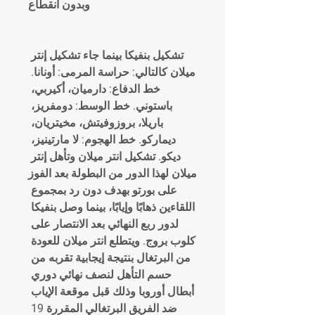
وبدون انقطاع
تشكيل بنفيكا بينما جاء تشكيل إنتر 
ميلان كالتالي: حراسة المرمى: أونانا. 
خط الدفاع: دارميان، أكيربي، 
باستوني. خط الوسط: دومفريز، 
باريلا، بروزوفيتش، مخيتريان، 
ديماركو. خط الهجوم: لا مارتينيز، 
ديكو. تشكيل انتر ميلان وتأهل إنتر 
ميلان لهذا الدور من البطولة بعد الفوز 
على بورتو بهدف دون رد بمجموع 
اللقاءين ذهابًا وإيابًا، بينما وصل بنفيكا 
لدور ربع النهائي بعد الانتصار على 
كلوب بروج. ويتطلع انتر ميلان للعودة 
من البرتغال بنتيجة إيجابية تقربه من 
حسم التأهل لنصف نهائي دوري 
أبطال أوروبا وذلك قبل موقعة الإياب 
ضد الفريق البرتغالي المقررة 19 