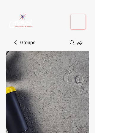
410-884-9080
| Columbia, MD | Fulton, MD
410-884-9080
| Columbia, MD | Fulton, MD
Groups