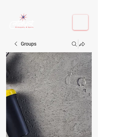
410-884-9080
| Columbia, MD | Fulton, MD
410-884-9080
| Columbia, MD | Fulton, MD
Groups