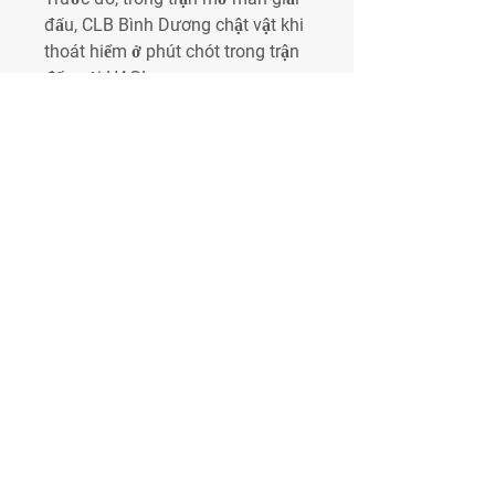
đấu, CLB Bình Dương chật vật khi 
thoát hiểm ở phút chót trong trận 
đấu với HAGL.
Ở trận đấu kế tiếp, đội bóng đất 
Thủ lại rơi vào cảnh trắng tay sau 
chuyến làm khách trên sân Quy 
Nhơn. Sau 3 trận không thắng, chỉ 
giành được 2 điểm, thầy trò HLV 
Lư Đình Tuấn đang hướng đến 
chiến thắng đầu tiên trong trận 
gặp CLB TPHCM hôm nay. Link 
xem trực tiếp Bình Dương vs 
TPHCM, 17h00 ngày 17/2, V-
League vòng 4 CLB TPHCM cũng 
khởi đầu không mấy thuận lợi khi 
trắng tay trước tân binh Khánh 