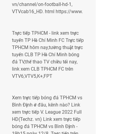
vn/channel/on-football-hd-1, 
VTVcab16_HD. html https://www.
Trực tiếp TPHCM - link xem trực 
tuyến TP Hồ Chí Minh FC Trực tiếp 
TPHCM hôm nay,tường thuật trực 
tuyến CLB TP Hồ Chí Minh bóng 
đá TV,thể thao TV chiều tối nay, 
link xem CLB TPHCM FC trên 
VTV6,VTV5,K+,FPT
Xem trực tiếp bóng đá TPHCM vs 
Bình Định ở đâu, kênh nào? Link 
xem trực tiếp V. League 2022 Full 
HD(Techz. vn) Link xem trực tiếp 
bóng đá TPHCM vs Bình Định - 
19h15 ngày 12/8. Trực tiếp trên 