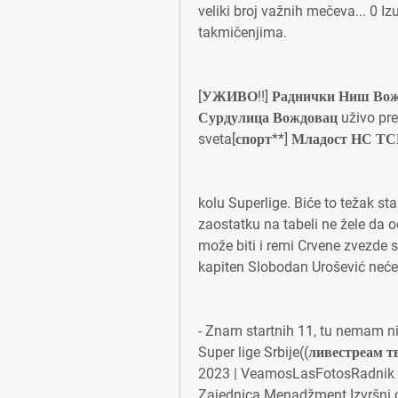
veliki broj važnih mečeva... 0 Iz
takmičenjima.
[УЖИВО!!] Раднички Ниш Вождо
Сурдулица Вождовац uživo preno
sveta[спорт**] Младост НС ТСК
kolu Superlige. Biće to težak sta
zaostatku na tabeli ne žele da o
može biti i remi Crvene zvezde sa
kapiten Slobodan Urošević neće 
- Znam startnih 11, tu nemam ni
Super lige Srbije((ливестреам 
2023 | VeamosLasFotosRadnik S
Zajednica Menadžment Izvršni o