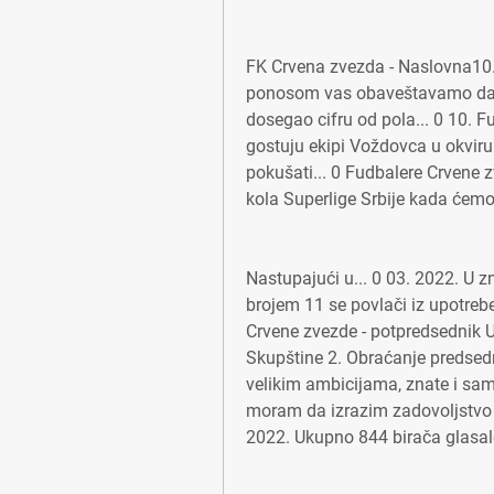
FK Crvena zvezda - Naslovna10.
ponosom vas obaveštavamo da j
dosegao cifru od pola... 0 10. F
gostuju ekipi Voždovca u okviru 
pokušati... 0 Fudbalere Crvene 
kola Superlige Srbije kada ćem
Nastupajući u... 0 03. 2022. U 
brojem 11 se povlači iz upotrebe!
Crvene zvezde - potpredsednik U
Skupštine 2. Obraćanje predsedni
velikim ambicijama, znate i sami d
moram da izrazim zadovoljstvo zb
2022. Ukupno 844 birača glasal