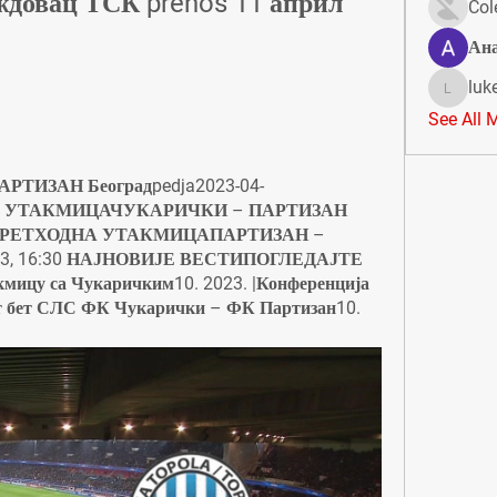
ждовац ТСК prenos 11 април 
Col
Ан
luk
lukeoliv
See All 
РТИЗАН Београдpedja2023-04-
ЋА УТАКМИЦАЧУКАРИЧКИ – ПАРТИЗАН 
. 00 ПРЕТХОДНА УТАКМИЦАПАРТИЗАН – 
023, 16:30 НАЈНОВИЈЕ ВЕСТИПОГЛЕДАЈТЕ 
ицу са Чукаричким10. 2023. |Конференција 
арт бет СЛС ФК Чукарички – ФК Партизан10.