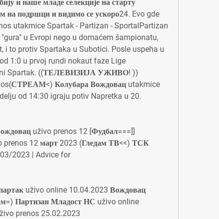
ију и наше младе селекције на старту 
ам на подршци и видимо се ускоро24. Evo gde 
os utakmice Spartak - Partizan - SportalPartizan 
e "gura" u Evropi nego u domaćem šampionatu, 
, i to protiv Spartaka u Subotici. Posle uspeha u 
d 1:0 u prvoj rundi nokaut faze Lige 
odni Spartak. ((ТЕЛЕВИЗИЈА УЖИВО! )) 
nos(СТРЕАМ<) Колубара Вождовац utakmice 
elju od 14:30 igraju potiv Napretka u 20.
ждовац uživo prenos 12 [Фудбал===]] 
prenos 12 март 2023 (Гледам ТВ<<) ТСК 
03/2023 | Advice for
артак uživo online 10.04.2023 Вождовац 
ам=) Партизан Младост НС uživo online 
vo prenos 25.02.2023