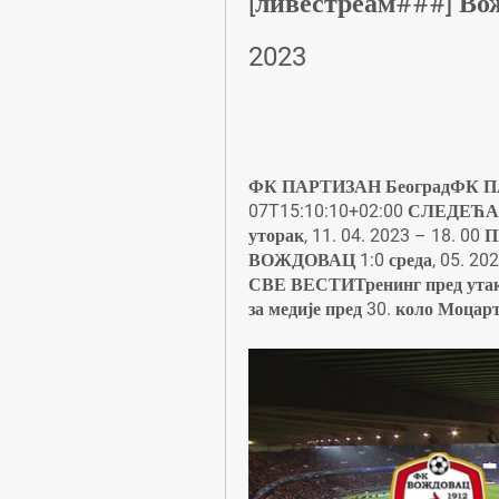
[ливестреам###] Во
2023
ФК ПАРТИЗАН БеоградФК ПА
07T15:10:10+02:00 СЛЕДЕ
уторак, 11. 04. 2023 – 18
ВОЖДОВАЦ 1:0 среда, 05. 2
СВЕ ВЕСТИТренинг пред утакм
за медије пред 30. коло Моц