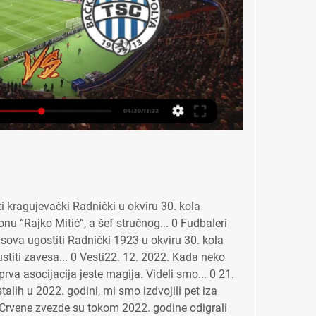
 kragujevački Radnički u okviru 30. kola 
u “Rajko Mitić”, a šef stručnog... 0 Fudbaleri 
sova ugostiti Radnički 1923 u okviru 30. kola 
ustiti zavesa... 0 Vesti22. 12. 2022. Kada neko 
a asocijacija jeste magija. Videli smo... 0 21. 
alih u 2022. godini, mi smo izdvojili pet iza 
i Crvene zvezde su tokom 2022. godine odigrali 