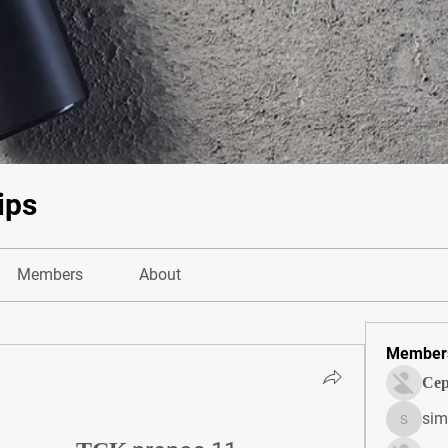
ips
Members
About
Member
Сер
sim
simonjo