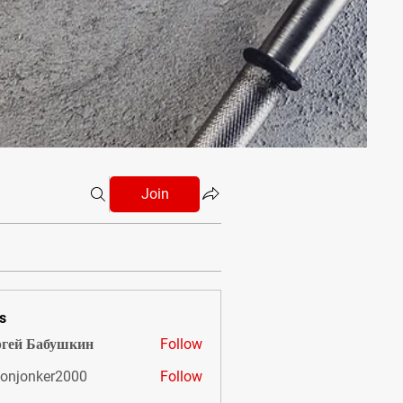
Join
s
гей Бабушкин
Follow
onjonker2000
Follow
nker2000