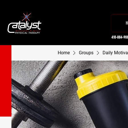
H
410-884-90
Home
Groups
Daily Motiva