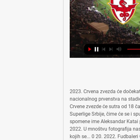
2023. Crvena zvezda će dočekati
nacionalnog prvenstva na stadion
Crvene zvezde će sutra od 18 ča
Superlige Srbije, čime će se i sp
spomene ime Aleksandar Katai prv
2022. U mnoštvu fotografija nast
kojih se... 0 20. 2022. Fudbaler