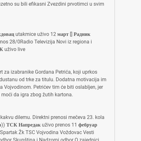
uzetno su bili efikasni Zvezdini prvotimci u svim 
вац utakmice uživo 12 март [] Радник 
s 28/0Radio Televizija Novi iz regiona i 
 uživo live
rt za izabranike Gordana Petrića, koji uprkos 
dustanu od trke za titulu. Dodatna motivacija im 
 Vojvodinom. Petrićev tim će biti oslabljen, jer 
moći da igra zbog žutih kartona.
kakvu dilemu. Direktni prenosi mečeva 23. kola 
тв)) ТСК Напредак uživo prenos 11 фебруар 
partak Žk TSC Vojvodina Voždovac Vesti 
dbor Skupština i Nadzorni odbor O zajednici 