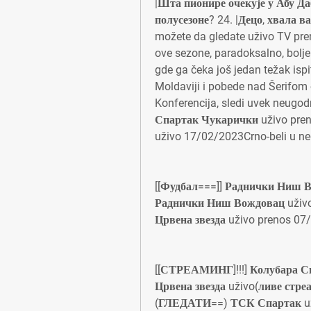
|Шта пионире очекује у Абу Даб
полусезоне? 24. |Децо, хвала в
možete da gledate uživo TV pren
ove sezone, paradoksalno, bolj
gde ga čeka još jedan težak ispit
Moldaviji i pobede nad Šerifom o
Konferencija, sledi uvek neug
Спартак Чукарички uživo pre
uživo 17/02/2023Crno-beli u ned
[[Фудбал===]] Раднички Ниш Во
Раднички Ниш Вождовац uživo 
Црвена звезда uživo prenos 07/
[[СТРЕАМИНГ]!!!] Колубара Сп
Црвена звезда uživo(ливе стре
(ГЛЕДАТИ==) ТСК Спартак uži