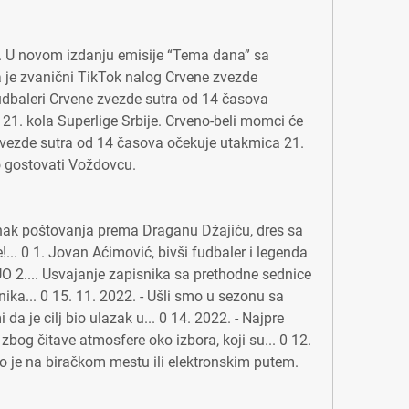
 U novom izdanju emisije “Tema dana” sa 
e zvanični TikTok nalog Crvene zvezde 
udbaleri Crvene zvezde sutra od 14 časova 
21. kola Superlige Srbije. Crveno-beli momci će 
zvezde sutra od 14 časova očekuje utakmica 21. 
o gostovati Voždovcu.
znak poštovanja prema Draganu Džajiću, dres sa 
... 0 1. Jovan Aćimović, bivši fudbaler i legenda 
O 2.... Usvajanje zapisnika sa prethodne sednice 
ka... 0 15. 11. 2022. - Ušli smo u sezonu sa 
a je cilj bio ulazak u... 0 14. 2022. - Najpre 
og čitave atmosfere oko izbora, koji su... 0 12. 
o je na biračkom mestu ili elektronskim putem.