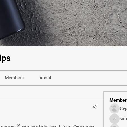
ips
Members
About
Member
Сер
sim
simonjo