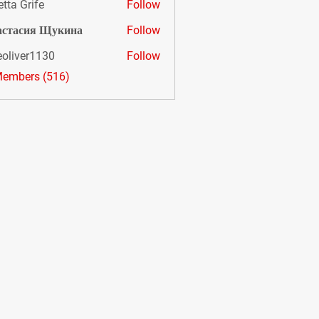
etta Grife
Follow
астасия Щукина
Follow
eoliver1130
Follow
er1130
Members (516)