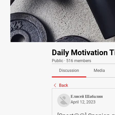
Daily Motivation T
Public
·
516 members
Discussion
Media
Back
Елисей Шабалин
April 12, 2023