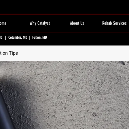
ome
Why Catalyst
About Us
Rehab Services
80 | Columbia, MD | Fulton, MD
tion Tips