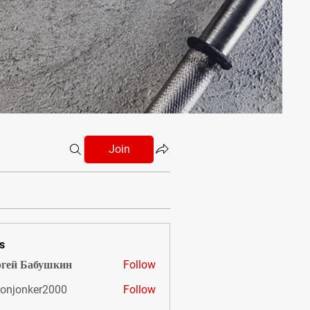
Join
s
гей Бабушкин
Follow
onjonker2000
Follow
nker2000