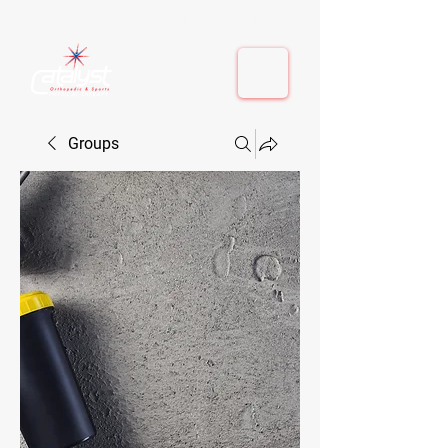
410-884-9080
| Columbia, MD | Fulton, MD
410-884-9080
| Columbia, MD | Fulton, MD
Groups