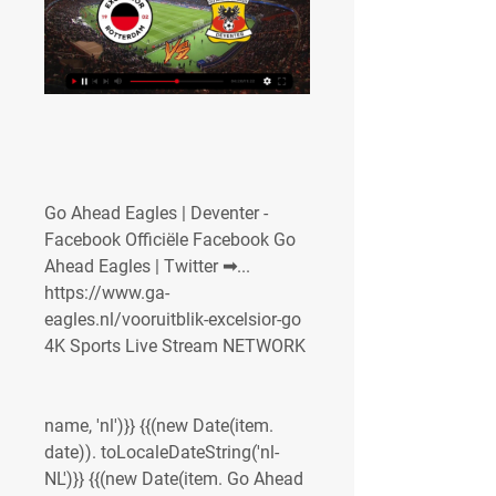
Go Ahead Eagles | Deventer - 
Facebook Officiële Facebook Go 
Ahead Eagles | Twitter ➟... 
https://www.ga-
eagles.nl/vooruitblik-excelsior-go 
4K Sports Live Stream NETWORK
name, 'nl')}} {{(new Date(item. 
date)). toLocaleDateString('nl-
NL')}} {{(new Date(item. Go Ahead 