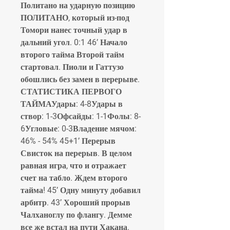
Политано на ударную позицию 
ПОЛИТАНО, который из-под 
Томори нанес точный удар в 
дальний угол. 0:1 46’ Начало 
второго тайма Второй тайм 
стартовал. Пиоли и Гаттузо 
обошлись без замен в перерыве. 
СТАТИСТИКА ПЕРВОГО 
ТАЙМАУдары: 4-8Удары в 
створ: 1-3Офсайды: 1-1Фолы: 8-
6Угловые: 0-3Владение мячом: 
46% - 54% 45+1’ Перерыв 
Свисток на перерыв. В целом 
равная игра, что и отражает 
счет на табло. Ждем второго 
тайма! 45’ Одну минуту добавил 
арбитр. 43’ Хороший прорыв 
Чалханоглу по флангу. Демме 
все же встал на пути Хакана.