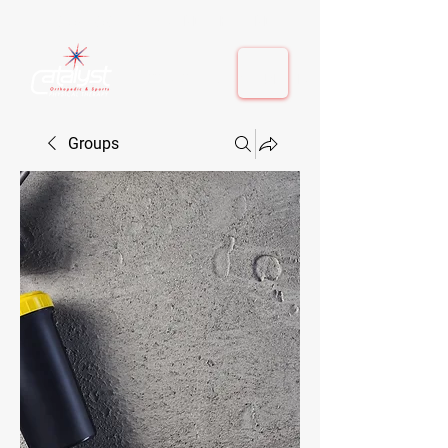
410-884-9080
| Columbia, MD | Fulton, MD
410-884-9080
| Columbia, MD | Fulton, MD
Groups