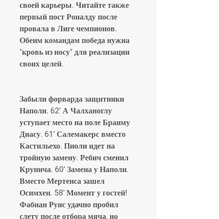
своей карьеры. Читайте также 
первый пост Роналду после 
провала в Лиге чемпионов. 
Обеим командам победа нужна 
"кровь из носу" для реализации 
своих целей.
Забыли форварда защитники 
Наполи. 62’ А Чалханоглу 
уступает место на поле Браиму 
Диасу. 61’ Салемакерс вместо 
Кастильехо. Пиоли идет на 
тройную замену. Ребич сменил 
Крунича. 60’ Замена у Наполи. 
Вместо Мертенса зашел 
Осимхен. 58’ Момент у гостей! 
Фабиан Руис удачно пробил 
слету после отбора мяча, но 