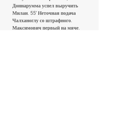
Доннарумма успел выручить 
Милан. 55’ Неточная подача 
Чалханоглу со штрафного. 
Максимович первый на мяче.
Милан - Наполи смотреть 
онлайн трансляцию матча 12.04 
Онлайн трансляция матча 
Милан - Наполи смотреть - Лига 
Чемпионов. Начало матча 
12.04.2023 в 22:00: стартовые 
составы, прогноз и
Милан/Наполи, 9 мая 2023 - 
Лига чемпионов Милан/Наполи 
– Милан/Наполи, онлайн 