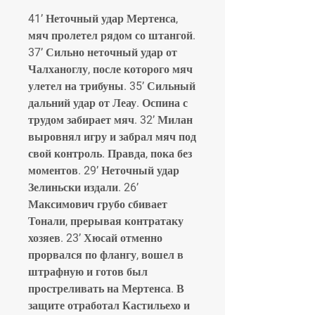
41’ Неточный удар Мертенса, 
мяч пролетел рядом со штангой. 
37’ Сильно неточный удар от 
Чалханоглу, после которого мяч 
улетел на трибуны. 35’ Сильный 
дальний удар от Леау. Оспина с 
трудом забирает мяч. 32’ Милан 
выровнял игру и забрал мяч под 
свой контроль. Правда, пока без 
моментов. 29’ Неточный удар 
Зелиньски издали. 26’ 
Максимович грубо сбивает 
Тонали, прерывая контратаку 
хозяев. 23’ Хюсай отменно 
прорвался по флангу, вошел в 
штрафную и готов был 
простреливать на Мертенса. В 
защите отработал Кастильехо и 