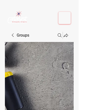
410-884-9080
| Columbia, MD | Fulton, MD
410-884-9080
| Columbia, MD | Fulton, MD
Groups