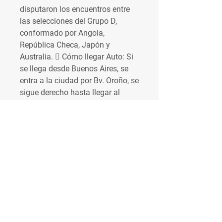
disputaron los encuentros entre 
las selecciones del Grupo D, 
conformado por Angola, 
República Checa, Japón y 
Australia.  Cómo llegar Auto: Si 
se llega desde Buenos Aires, se 
entra a la ciudad por Bv. Oroño, se 
sigue derecho hasta llegar al 
límite norte del parque donde se 
debe doblar hacia la izquierda por 
la Av.
Racing vs Newell´s Old Boys por 
la Liga Profesional ... Profesional 
2023, en el Estadio Presidente 
Perón más conocido como el 
Cilindro de Avellaneda, Racing 