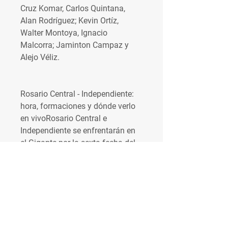
Cruz Komar, Carlos Quintana, 
Alan Rodríguez; Kevin Ortíz, 
Walter Montoya, Ignacio 
Malcorra; Jaminton Campaz y 
Alejo Véliz.
Rosario Central - Independiente: 
hora, formaciones y dónde verlo 
en vivoRosario Central e 
Independiente se enfrentarán en 
el Gigante por la sexta fecha del 
torneo local. Conocé el horario, 
las posibles formaciones y dónde 
ver el choque del Canalla contra 
unos de los líderes del torneo. ¿A 
qué hora juegan Rosario Central - 
Independiente? El encuentro entre 