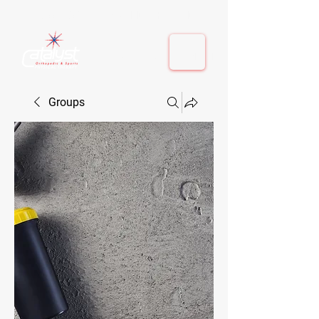
410-884-9080
| Columbia, MD | Fulton, MD
410-884-9080
| Columbia, MD | Fulton, MD
Groups