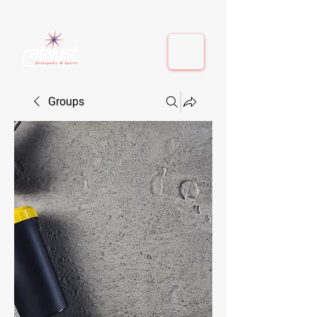
410-884-9080
| Columbia, MD | Fulton, MD
410-884-9080
| Columbia, MD | Fulton, MD
Groups