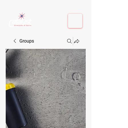
410-884-9080
| Columbia, MD | Fulton, MD
410-884-9080
| Columbia, MD | Fulton, MD
Groups