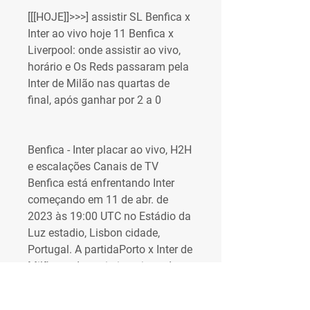
[[[HOJE]]>>>] assistir SL Benfica x 
Inter ao vivo hoje 11 Benfica x 
Liverpool: onde assistir ao vivo, 
horário e Os Reds passaram pela 
Inter de Milão nas quartas de 
final, após ganhar por 2 a 0
Benfica - Inter placar ao vivo, H2H 
e escalações Canais de TV 
Benfica está enfrentando Inter 
começando em 11 de abr. de 
2023 às 19:00 UTC no Estádio da 
Luz estadio, Lisbon cidade, 
Portugal. A partidaPorto x Inter de 
Milão: onde assistir ao jogo de 
volta pelas oitavas da Champions 
LeagueNo confronto de volta 