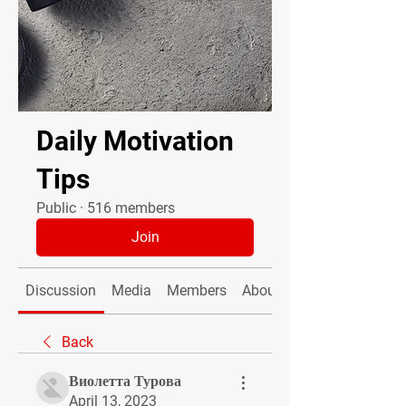
Daily Motivation
Tips
Public
·
516 members
Join
Discussion
Media
Members
About
Back
Виолетта Турова
April 13, 2023