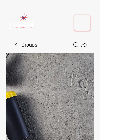
410-884-9080
| Columbia, MD | Fulton, MD
410-884-9080
| Columbia, MD | Fulton, MD
Groups