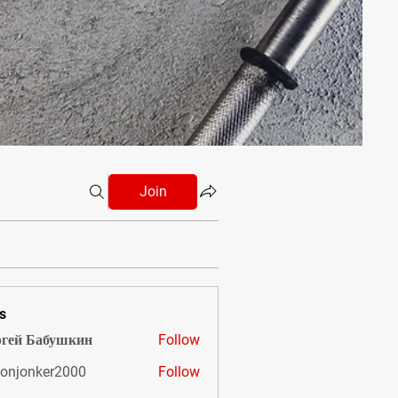
Join
s
гей Бабушкин
Follow
onjonker2000
Follow
nker2000