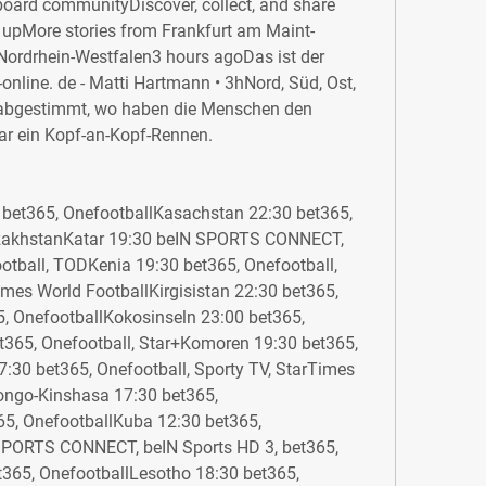
oard communityDiscover, collect, and share 
gn upMore stories from Frankfurt am Maint-
sNordrhein-Westfalen3 hours agoDas ist der 
nline. de - Matti Hartmann • 3hNord, Süd, Ost, 
 abgestimmt, wo haben die Menschen den 
r ein Kopf-an-Kopf-Rennen.
 bet365, OnefootballKasachstan 22:30 bet365, 
azakhstanKatar 19:30 beIN SPORTS CONNECT, 
otball, TODKenia 19:30 bet365, Onefootball, 
imes World FootballKirgisistan 22:30 bet365, 
5, OnefootballKokosinseln 23:00 bet365, 
365, Onefootball, Star+Komoren 19:30 bet365, 
:30 bet365, Onefootball, Sporty TV, StarTimes 
ongo-Kinshasa 17:30 bet365, 
65, OnefootballKuba 12:30 bet365, 
SPORTS CONNECT, beIN Sports HD 3, bet365, 
365, OnefootballLesotho 18:30 bet365, 