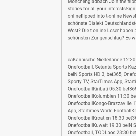
Mönchengladbach Join the flipb
stories for all your interestsSi
onlineflipped into t-online New
schönste Dialekt Deutschlandst-o
West? Die t-online-Leser haben
schönsten Zungenschlag? Es wa
caKaribische Niederlande 12:30
Onefootball, Setanta Sports K
beIN Sports HD 3, bet365, Onefo
Sporty TV, StarTimes App, Start
OnefootballKiribati 05:30 bet36
OnefootballKolumbien 11:30 bet
OnefootballKongo-Brazzaville 17
App, Startimes World FootballK
OnefootballKroatien 18:30 bet3
OnefootballKuwait 19:30 beIN 
Onefootball, TODLaos 23:30 bet