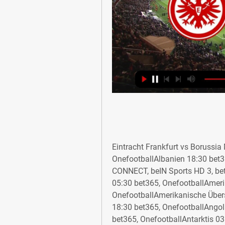
Eintracht Frankfurt vs Borussia
OnefootballAlbanien 18:30 bet3
CONNECT, beIN Sports HD 3, be
05:30 bet365, OnefootballAmeri
OnefootballAmerikanische Übers
18:30 bet365, OnefootballAngola
bet365, OnefootballAntarktis 0