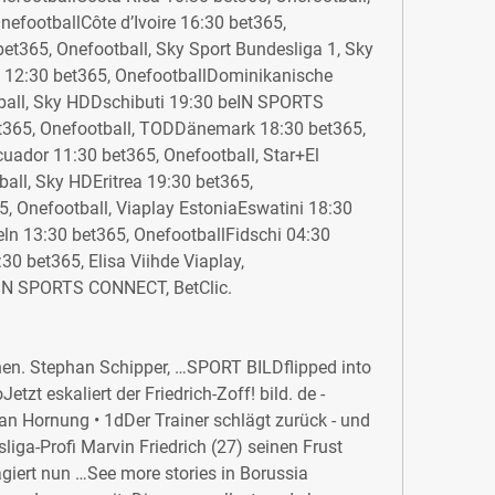
footballCôte d’Ivoire 16:30 bet365, 
t365, Onefootball, Sky Sport Bundesliga 1, Sky 
12:30 bet365, OnefootballDominikanische 
ball, Sky HDDschibuti 19:30 beIN SPORTS 
t365, Onefootball, TODDänemark 18:30 bet365, 
ador 11:30 bet365, Onefootball, Star+El 
all, Sky HDEritrea 19:30 bet365, 
, Onefootball, Viaplay EstoniaEswatini 18:30 
ln 13:30 bet365, OnefootballFidschi 04:30 
0 bet365, Elisa Viihde Viaplay, 
eIN SPORTS CONNECT, BetClic.
en. Stephan Schipper, …SPORT BILDflipped into 
zt eskaliert der Friedrich-Zoff! bild. de - 
n Hornung • 1dDer Trainer schlägt zurück - und 
ga-Profi Marvin Friedrich (27) seinen Frust 
agiert nun …See more stories in Borussia 