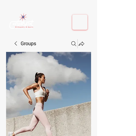
410-884-9080
| Columbia, MD | Fulton, MD
410-884-9080
| Columbia, MD | Fulton, MD
Groups