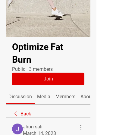
Optimize Fat
Burn
Public
·
3 members
Join
Discussion
Media
Members
About
Back
Jhon sali
March 14, 2023